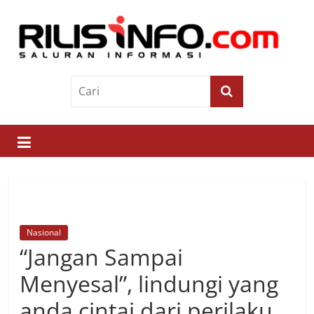
Skip
to
content
Rilis
Info
Saluran
Informasi
Nasional
“Jangan Sampai
Menyesal”, lindungi yang
anda cintai dari perilaku