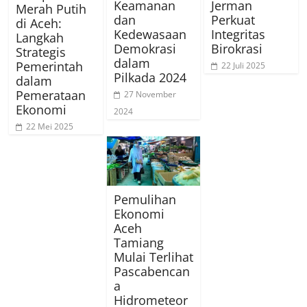
Keamanan
Jerman
Merah Putih
dan
Perkuat
di Aceh:
Kedewasaan
Integritas
Langkah
Demokrasi
Birokrasi
Strategis
dalam
Pemerintah
22 Juli 2025
Pilkada 2024
dalam
Pemerataan
27 November
Ekonomi
2024
22 Mei 2025
Pemulihan
Ekonomi
Aceh
Tamiang
Mulai Terlihat
Pascabencan
a
Hidrometeor