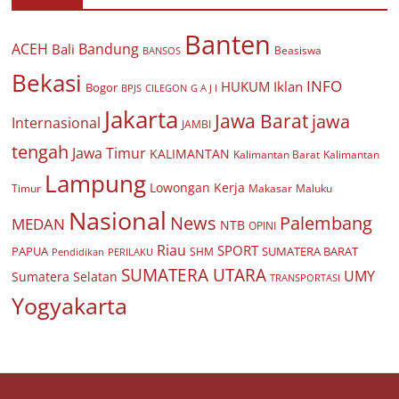
Banten
ACEH
Bandung
Bali
Beasiswa
BANSOS
Bekasi
INFO
HUKUM
Iklan
Bogor
BPJS
CILEGON
G A J I
Jakarta
Jawa Barat
jawa
Internasional
JAMBI
tengah
Jawa Timur
KALIMANTAN
Kalimantan Barat
Kalimantan
Lampung
Lowongan Kerja
Timur
Makasar
Maluku
Nasional
Palembang
News
MEDAN
NTB
OPINI
Riau
SPORT
PAPUA
SUMATERA BARAT
Pendidikan
PERILAKU
SHM
SUMATERA UTARA
UMY
Sumatera Selatan
TRANSPORTASI
Yogyakarta