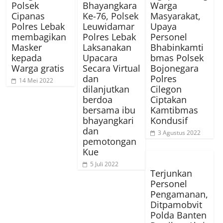
Polsek
Bhayangkara
Warga
Cipanas
Ke-76, Polsek
Masyarakat,
Polres Lebak
Leuwidamar
Upaya
membagikan
Polres Lebak
Personel
Masker
Laksanakan
Bhabinkamti
kepada
Upacara
bmas Polsek
Warga gratis
Secara Virtual
Bojonegara
dan
Polres
14 Mei 2022
dilanjutkan
Cilegon
berdoa
Ciptakan
bersama ibu
Kamtibmas
bhayangkari
Kondusif
dan
3 Agustus 2022
pemotongan
Kue
5 Juli 2022
Terjunkan
Personel
Pengamanan,
Ditpamobvit
Polda Banten