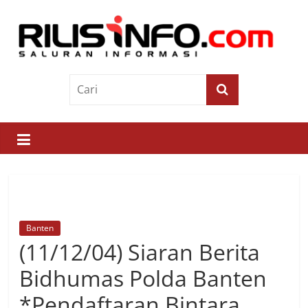
Skip
to
content
Rilis
Info
Saluran
Informasi
Banten
(11/12/04) Siaran Berita
Bidhumas Polda Banten
*Pendaftaran Bintara