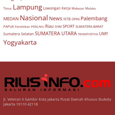
Lampung
Lowongan Kerja
Timur
Makasar
Maluku
Nasional
Palembang
News
MEDAN
NTB
OPINI
Riau
SPORT
PAPUA
SUMATERA BARAT
Pendidikan
PERILAKU
SHM
SUMATERA UTARA
UMY
Sumatera Selatan
TRANSPORTASI
Yogyakarta
Jl. Veteran II Gambir Kota Jakarta Pusat Daerah Khusus Ibukota
Jakarta 10110 42118