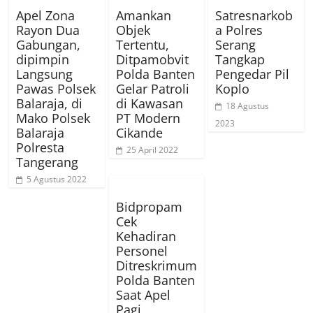
Apel Zona
Amankan
Satresnarkob
Rayon Dua
Objek
a Polres
Gabungan,
Tertentu,
Serang
dipimpin
Ditpamobvit
Tangkap
Langsung
Polda Banten
Pengedar Pil
Pawas Polsek
Gelar Patroli
Koplo
Balaraja, di
di Kawasan
18 Agustus
Mako Polsek
PT Modern
2023
Balaraja
Cikande
Polresta
25 April 2022
Tangerang
5 Agustus 2022
Bidpropam
Cek
Kehadiran
Personel
Ditreskrimum
Polda Banten
Saat Apel
Pagi