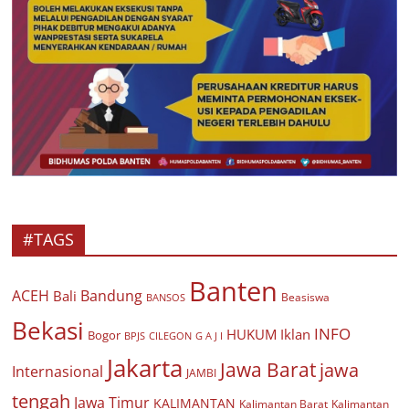
#TAGS
Banten
ACEH
Bandung
Bali
Beasiswa
BANSOS
Bekasi
INFO
HUKUM
Iklan
Bogor
BPJS
CILEGON
G A J I
Jakarta
Jawa Barat
jawa
Internasional
JAMBI
tengah
Jawa Timur
KALIMANTAN
Kalimantan Barat
Kalimantan