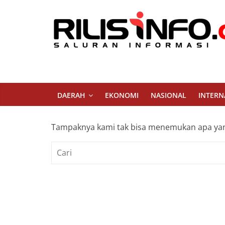
Skip
to
content
Rilis
Info
Saluran
DAERAH
EKONOMI
NASIONAL
INTERN
Informasi
Tampaknya kami tak bisa menemukan apa yan