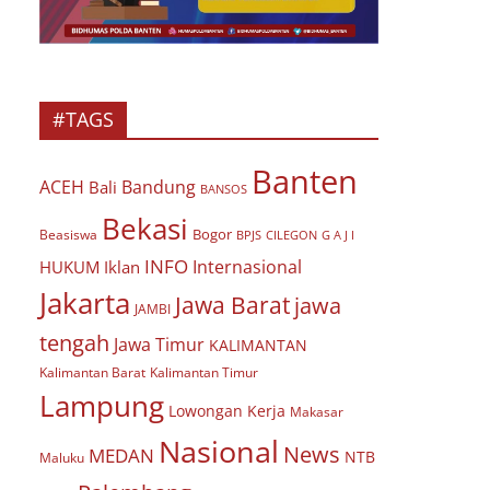
#TAGS
Banten
ACEH
Bandung
Bali
BANSOS
Bekasi
Bogor
Beasiswa
BPJS
CILEGON
G A J I
INFO
Internasional
HUKUM
Iklan
Jakarta
Jawa Barat
jawa
JAMBI
tengah
Jawa Timur
KALIMANTAN
Kalimantan Barat
Kalimantan Timur
Lampung
Lowongan Kerja
Makasar
Nasional
News
MEDAN
NTB
Maluku