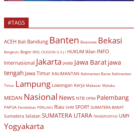
#TAGS
Banten
Bekasi
ACEH
Bandung
Bali
Beasiswa
INFO
HUKUM
Iklan
Bogor
BPJS
CILEGON
G A J I
Bengkulu
Jakarta
Jawa Barat
jawa
Internasional
JAMBI
tengah
Jawa Timur
KALIMANTAN
Kalimantan Barat
Kalimantan
Lampung
Lowongan Kerja
Timur
Makasar
Maluku
Nasional
Palembang
News
MEDAN
NTB
OPINI
Riau
SPORT
PAPUA
SUMATERA BARAT
Pendidikan
PERILAKU
SHM
SUMATERA UTARA
UMY
Sumatera Selatan
TRANSPORTASI
Yogyakarta