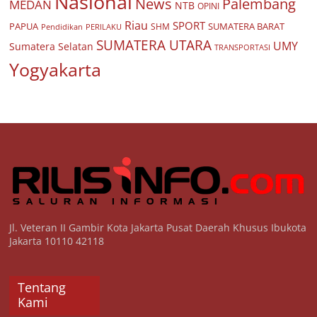
Nasional
Palembang
News
MEDAN
NTB
OPINI
Riau
SPORT
PAPUA
SUMATERA BARAT
Pendidikan
PERILAKU
SHM
SUMATERA UTARA
UMY
Sumatera Selatan
TRANSPORTASI
Yogyakarta
Jl. Veteran II Gambir Kota Jakarta Pusat Daerah Khusus Ibukota
Jakarta 10110 42118
Tentang
Kami