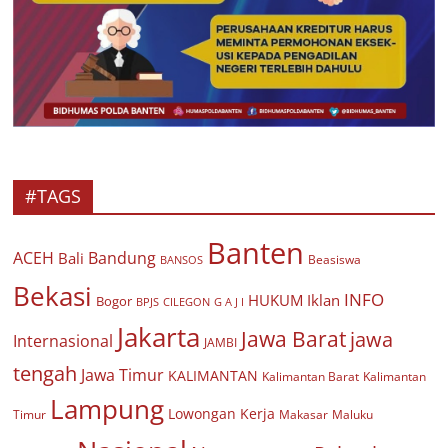
#TAGS
Banten
ACEH
Bandung
Bali
Beasiswa
BANSOS
Bekasi
INFO
HUKUM
Iklan
Bogor
BPJS
CILEGON
G A J I
Jakarta
Jawa Barat
jawa
Internasional
JAMBI
tengah
Jawa Timur
KALIMANTAN
Kalimantan Barat
Kalimantan
Lampung
Lowongan Kerja
Timur
Makasar
Maluku