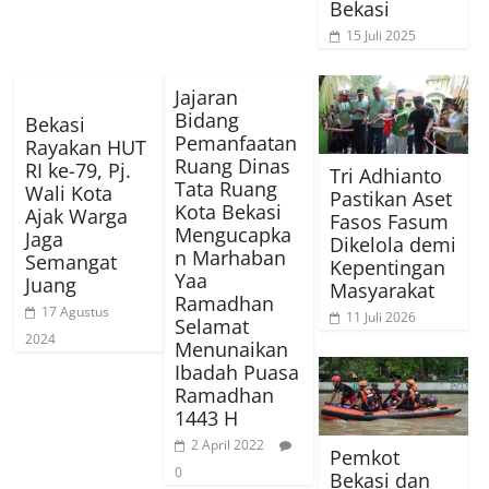
Bekasi
15 Juli 2025
Jajaran
Bidang
Bekasi
Pemanfaatan
Rayakan HUT
Ruang Dinas
RI ke-79, Pj.
Tri Adhianto
Tata Ruang
Wali Kota
Pastikan Aset
Kota Bekasi
Ajak Warga
Fasos Fasum
Mengucapka
Jaga
Dikelola demi
n Marhaban
Semangat
Kepentingan
Yaa
Juang
Masyarakat
Ramadhan
17 Agustus
11 Juli 2026
Selamat
2024
Menunaikan
Ibadah Puasa
Ramadhan
1443 H
2 April 2022
Pemkot
0
Bekasi dan