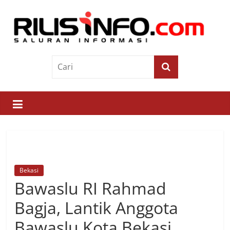
Skip
to
content
Rilis
Info
Saluran
Informasi
Bekasi
Bawaslu RI Rahmad
Bagja, Lantik Anggota
Bawaslu Kota Bekasi