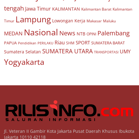
tengah
Jawa Timur
KALIMANTAN
Kalimantan Barat
Kalimantan
Lampung
Lowongan Kerja
Timur
Makasar
Maluku
Nasional
Palembang
News
MEDAN
NTB
OPINI
Riau
SPORT
PAPUA
SUMATERA BARAT
Pendidikan
PERILAKU
SHM
SUMATERA UTARA
UMY
Sumatera Selatan
TRANSPORTASI
Yogyakarta
Jl. Veteran II Gambir Kota Jakarta Pusat Daerah Khusus Ibukota
Jakarta 10110 42118