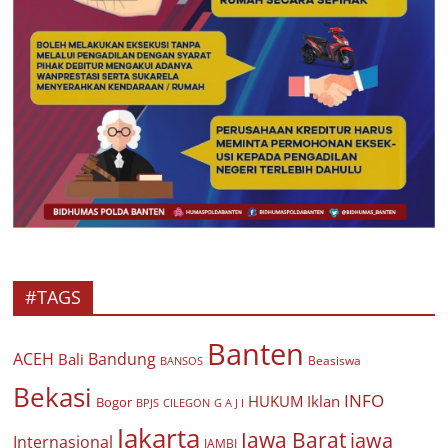
#TAGS
Banten
ACEH
Bandung
Bali
Beasiswa
BANSOS
Bekasi
INFO
HUKUM
Iklan
Bogor
BPJS
CILEGON
G A J I
Jakarta
Jawa Barat
jawa
Internasional
JAMBI