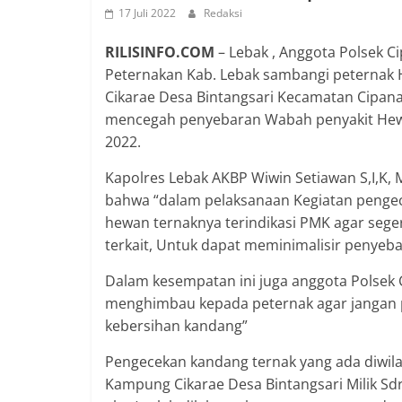
17 Juli 2022
Redaksi
RILISINFO.COM
– Lebak , Anggota Polsek C
Peternakan Kab. Lebak sambangi peternak 
Cikarae Desa Bintangsari Kecamatan Cipana
mencegah penyebaran Wabah penyakit Hewan 
2022.
Kapolres Lebak AKBP Wiwin Setiawan S,I,K, 
bahwa “dalam pelaksanaan Kegiatan pengec
hewan ternaknya terindikasi PMK agar sege
terkait, Untuk dapat meminimalisir penyeba
Dalam kesempatan ini juga anggota Polsek 
menghimbau kepada peternak agar jangan p
kebersihan kandang”
Pengecekan kandang ternak yang ada diwila
Kampung Cikarae Desa Bintangsari Milik Sdr.