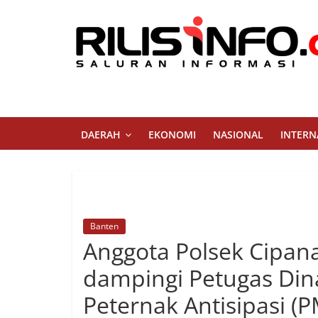
Skip
to
content
Rilis
Info
Saluran
DAERAH
EKONOMI
NASIONAL
INTERN
Informasi
Banten
Anggota Polsek Cipan
dampingi Petugas Di
Peternak Antisipasi (