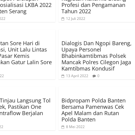
Sosialisasi LKBA 2022
Profesi dan Pengamanan
ten Serang
Tahun 2022
022
12 Juli 2022
an Sore Hari di
Dialogis Dan Ngopi Bareng,
si, Unit Lalu Lintas
Upaya Personel
Pasar Kemis
Bhabinkamtibmas Polsek
kan Gatur Lalin Sore
Mancak Polres Cilegon Jaga
Kamtibmas Kondusif
022
13 April 2022
0
 Tinjau Langsung Tol
Bidpropam Polda Banten
k, Pastikan One
Bersama Pamenwas Cek
traflow Berjalan
Apel Malam dan Rutan
Polda Banten
22
8 Mei 2022