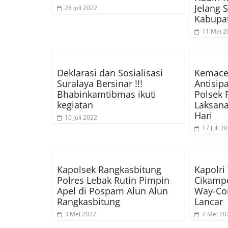
Jelang 
28 Juli 2022
Kabupa
11 Mei 2
Deklarasi dan Sosialisasi
Kemacet
Suralaya Bersinar !!!
Antisipa
Bhabinkamtibmas ikuti
Polsek 
kegiatan
Laksana
Hari
10 Juli 2022
17 Juli 2
Kapolsek Rangkasbitung
Kapolri
Polres Lebak Rutin Pimpin
Cikampe
Apel di Pospam Alun Alun
Way-Con
Rangkasbitung
Lancar
3 Mei 2022
7 Mei 20