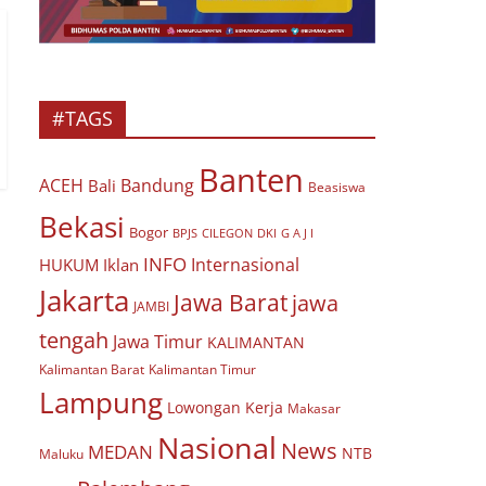
#TAGS
Banten
ACEH
Bandung
Bali
Beasiswa
Bekasi
Bogor
BPJS
CILEGON
G A J I
DKI
INFO
Internasional
HUKUM
Iklan
Jakarta
Jawa Barat
jawa
JAMBI
tengah
Jawa Timur
KALIMANTAN
Kalimantan Barat
Kalimantan Timur
Lampung
Lowongan Kerja
Makasar
Nasional
News
MEDAN
NTB
Maluku