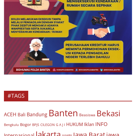
#TAGS
Banten
Bekasi
ACEH
Bandung
Bali
Beasiswa
INFO
HUKUM
Iklan
Bogor
BPJS
CILEGON
G A J I
Bengkulu
Jakarta
Jawa Barat
jawa
Internasional
JAMBI