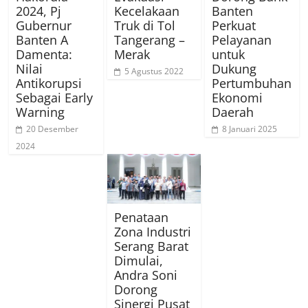
2024, Pj
Kecelakaan
Banten
Gubernur
Truk di Tol
Perkuat
Banten A
Tangerang –
Pelayanan
Damenta:
Merak
untuk
Nilai
Dukung
5 Agustus 2022
Antikorupsi
Pertumbuhan
Sebagai Early
Ekonomi
Warning
Daerah
20 Desember
8 Januari 2025
2024
Penataan
Zona Industri
Serang Barat
Dimulai,
Andra Soni
Dorong
Sinergi Pusat