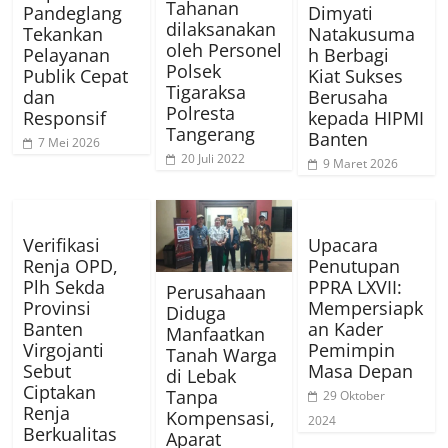
Tahanan
Pandeglang
Dimyati
dilaksanakan
Tekankan
Natakusuma
oleh Personel
Pelayanan
h Berbagi
Polsek
Publik Cepat
Kiat Sukses
Tigaraksa
dan
Berusaha
Polresta
Responsif
kepada HIPMI
Tangerang
Banten
7 Mei 2026
20 Juli 2022
9 Maret 2026
Verifikasi
Upacara
Renja OPD,
Penutupan
Plh Sekda
PPRA LXVII:
Perusahaan
Provinsi
Mempersiapk
Diduga
Banten
an Kader
Manfaatkan
Virgojanti
Pemimpin
Tanah Warga
Sebut
Masa Depan
di Lebak
Ciptakan
Tanpa
29 Oktober
Renja
Kompensasi,
2024
Berkualitas
Aparat