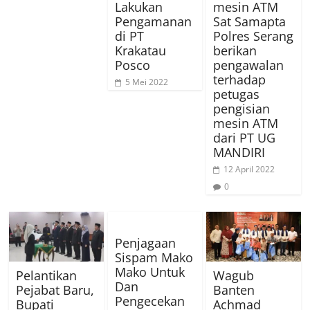
Lakukan
mesin ATM
Pengamanan
Sat Samapta
di PT
Polres Serang
Krakatau
berikan
Posco
pengawalan
terhadap
5 Mei 2022
petugas
pengisian
mesin ATM
dari PT UG
MANDIRI
12 April 2022
0
Penjagaan
Sispam Mako
Mako Untuk
Pelantikan
Wagub
Dan
Pejabat Baru,
Banten
Pengecekan
Bupati
Achmad