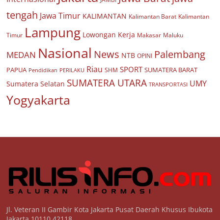
tengah
Jawa Timur
KALIMANTAN
Kalimantan Barat
Kalimantan
Lampung
Lowongan Kerja
Timur
Makasar
Maluku
Nasional
Palembang
News
MEDAN
NTB
OPINI
Riau
SPORT
PAPUA
SUMATERA BARAT
Pendidikan
PERILAKU
SHM
SUMATERA UTARA
UMY
Sumatera Selatan
TRANSPORTASI
Yogyakarta
Jl. Veteran II Gambir Kota Jakarta Pusat Daerah Khusus Ibukota
Jakarta 10110 42118