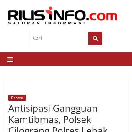
Skip
to
content
Rilis
Info
Saluran
Informasi
Banten
Antisipasi Gangguan
Kamtibmas, Polsek
Cilograng Polres Lebak