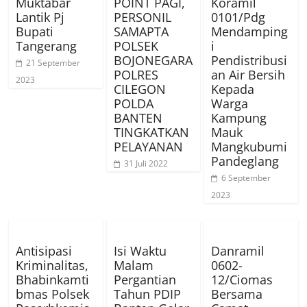
Muktabar
POINT PAGI,
Koramil
Lantik Pj
PERSONIL
0101/Pdg
Bupati
SAMAPTA
Mendamping
Tangerang
POLSEK
i
BOJONEGARA
Pendistribusi
21 September
POLRES
an Air Bersih
2023
CILEGON
Kepada
POLDA
Warga
BANTEN
Kampung
TINGKATKAN
Mauk
PELAYANAN
Mangkubumi
Pandeglang
31 Juli 2022
6 September
2023
Antisipasi
Isi Waktu
Danramil
Kriminalitas,
Malam
0602-
Bhabinkamti
Pergantian
12/Ciomas
bmas Polsek
Tahun PDIP
Bersama