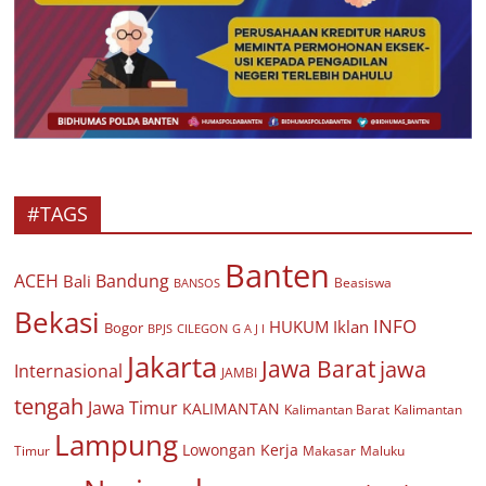
#TAGS
Banten
ACEH
Bandung
Bali
Beasiswa
BANSOS
Bekasi
INFO
HUKUM
Iklan
Bogor
BPJS
CILEGON
G A J I
Jakarta
Jawa Barat
jawa
Internasional
JAMBI
tengah
Jawa Timur
KALIMANTAN
Kalimantan Barat
Kalimantan
Lampung
Lowongan Kerja
Timur
Makasar
Maluku