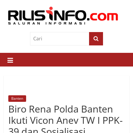
Skip
to
content
Rilis
Info
Saluran
Informasi
Banten
Biro Rena Polda Banten
Ikuti Vicon Anev TW I PPK-
39 dan Sosialisasi