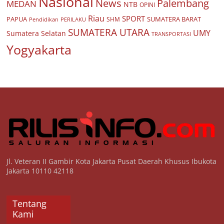
Nasional
Palembang
News
MEDAN
NTB
OPINI
Riau
SPORT
PAPUA
SUMATERA BARAT
Pendidikan
PERILAKU
SHM
SUMATERA UTARA
UMY
Sumatera Selatan
TRANSPORTASI
Yogyakarta
Jl. Veteran II Gambir Kota Jakarta Pusat Daerah Khusus Ibukota
Jakarta 10110 42118
Tentang
Kami