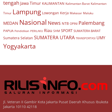
tengah
Jawa Timur
KALIMANTAN
Kalimantan Barat
Kalimantan
Lampung
Lowongan Kerja
Timur
Makasar
Maluku
Nasional
Palembang
News
MEDAN
NTB
OPINI
Riau
SPORT
PAPUA
SUMATERA BARAT
Pendidikan
PERILAKU
SHM
SUMATERA UTARA
UMY
Sumatera Selatan
TRANSPORTASI
Yogyakarta
Jl. Veteran II Gambir Kota Jakarta Pusat Daerah Khusus Ibukota
Jakarta 10110 42118