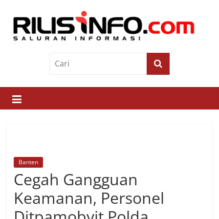
Skip
to
content
Rilis
Info
Saluran
Informasi
Banten
Cegah Gangguan
Keamanan, Personel
Ditpamobvit Polda