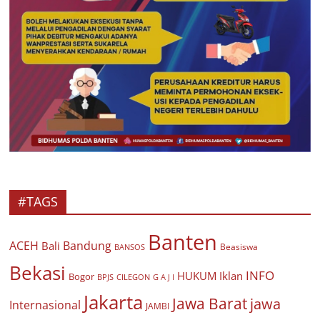
#TAGS
Banten
ACEH
Bandung
Bali
Beasiswa
BANSOS
Bekasi
INFO
HUKUM
Iklan
Bogor
BPJS
CILEGON
G A J I
Jakarta
Jawa Barat
jawa
Internasional
JAMBI