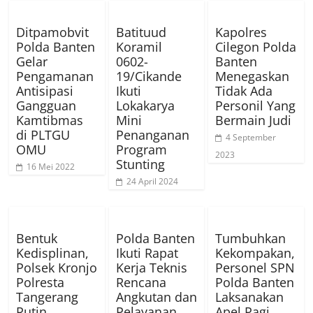
Ditpamobvit
Batituud
Kapolres
Polda Banten
Koramil
Cilegon Polda
Gelar
0602-
Banten
Pengamanan
19/Cikande
Menegaskan
Antisipasi
Ikuti
Tidak Ada
Gangguan
Lokakarya
Personil Yang
Kamtibmas
Mini
Bermain Judi
di PLTGU
Penanganan
4 September
OMU
Program
2023
Stunting
16 Mei 2022
24 April 2024
Bentuk
Polda Banten
Tumbuhkan
Kedisplinan,
Ikuti Rapat
Kekompakan,
Polsek Kronjo
Kerja Teknis
Personel SPN
Polresta
Rencana
Polda Banten
Tangerang
Angkutan dan
Laksanakan
Rutin
Pelayanan
Apel Pagi