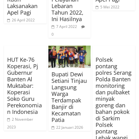
Laksanakan
Lebaran
5 Mei 2022
Apel Pagi
Tahun 2022,
Ini Hasilnya
26 April 2022
7 April 2022
0
HUT Ke-76
Polsek
Koperasi, Pj
pontang
Gubernur
polres Serang
Bupati Dewi
Banten Al
Polda Banten
Setiani Tinjau
Muktabar:
monitoring
Langsung
Koperasi
dan pulbaket
Warga
Soko Guru
minyak
Terdampak
Perekonomia
goreng dan
Banjir di
n Indonesia
bahan pokok
Kecamatan
di Sarkim
Patia
2 November
Polsek
2023
22 Januari 2026
pontang
Lebak wangi