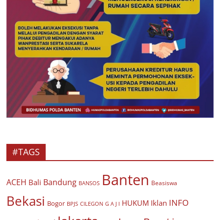
#TAGS
Banten
ACEH
Bandung
Bali
Beasiswa
BANSOS
Bekasi
INFO
HUKUM
Iklan
Bogor
BPJS
CILEGON
G A J I