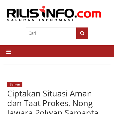
Skip
to
content
Rilis
Info
Saluran
Informasi
Banten
Ciptakan Situasi Aman
dan Taat Prokes, Nong
Jawara Polwan Samapta