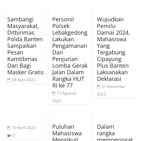
Sambangi
Personil
Wujudkan
Masyarakat,
Polsek
Pemilu
Ditbinmas
Lebakgedong
Damai 2024,
Polda Banten
Lakukan
Mahasiswa
Sampaikan
Pengamanan
Yang
Pesan
Dan
Tergabung
Kamtibmas
Penjurian
Cipayung
Dan Bagi
Lomba Gerak
Plus Banten
Masker Gratis
Jalan Dalam
Laksanakan
Rangka HUT
Deklarasi
28 April 2022
RI ke 77
21 Desember
13 Agustus
2023
2022
Puluhan
Dalam
10 April 2022
Mahasiswa
rangka
0
Mengikuti
memperingat