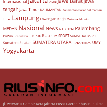
Jakarta
Jawa Barat
jawa
Internasional
JAMBI
tengah
Jawa Timur
KALIMANTAN
Kalimantan Barat
Kalimantan
Lampung
Lowongan Kerja
Timur
Makasar
Maluku
Nasional
Palembang
News
MEDAN
NTB
OPINI
Riau
SPORT
PAPUA
SUMATERA BARAT
Pendidikan
PERILAKU
SHM
SUMATERA UTARA
UMY
Sumatera Selatan
TRANSPORTASI
Yogyakarta
Jl. Veteran II Gambir Kota Jakarta Pusat Daerah Khusus Ibukota