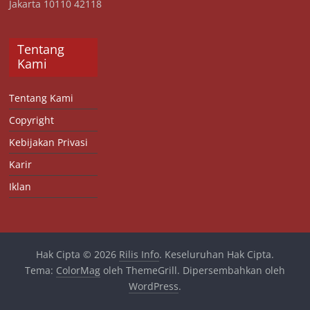
Jakarta 10110 42118
Tentang
Kami
Tentang Kami
Copyright
Kebijakan Privasi
Karir
Iklan
Hak Cipta © 2026
Rilis Info
. Keseluruhan Hak Cipta.
Tema:
ColorMag
oleh ThemeGrill. Dipersembahkan oleh
WordPress
.