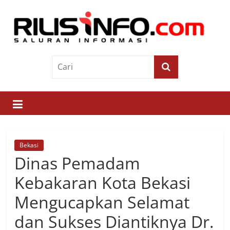
Skip
to
content
Rilis
Info
Saluran
Informasi
Bekasi
Dinas Pemadam
Kebakaran Kota Bekasi
Mengucapkan Selamat
dan Sukses Diantiknya Dr.