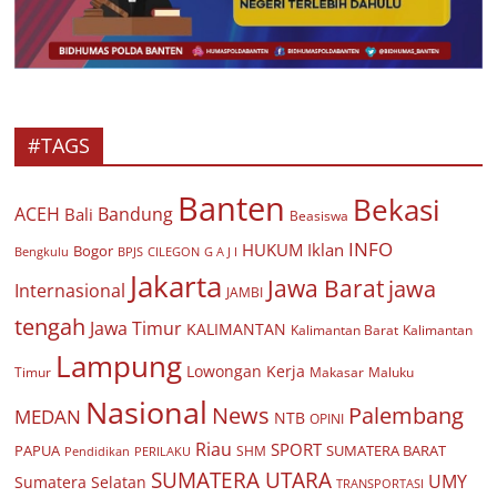
#TAGS
Banten
Bekasi
ACEH
Bandung
Bali
Beasiswa
INFO
HUKUM
Iklan
Bogor
BPJS
CILEGON
G A J I
Bengkulu
Jakarta
Jawa Barat
jawa
Internasional
JAMBI
tengah
Jawa Timur
KALIMANTAN
Kalimantan Barat
Kalimantan
Lampung
Lowongan Kerja
Timur
Makasar
Maluku
Nasional
Palembang
News
MEDAN
NTB
OPINI
Riau
SPORT
PAPUA
SUMATERA BARAT
Pendidikan
PERILAKU
SHM
SUMATERA UTARA
UMY
Sumatera Selatan
TRANSPORTASI