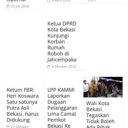
6 April 2026
20 Juli 2026
Ketua DPRD
Kota Bekasi
Kunjungi
Korban
Rumah
Roboh di
Jaticempaka
4 Oktober 2022
Ketum FBR:
LPP KAMMI
Heri Koswara
Laporkan
Satu satunya
Dugaan
Wali Kota
Putra Asli
Pelanggaran
Bekasi
Bekasi, harus
Lima Camat
Tegaskan
Didukung
Pemkot
Tidak Boleh
Bekasi Ke
Ada Pihak
27 Oktober