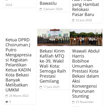
Bawaslu
yang Hambat
2024
Relokasi
3 Januari 2024
Pasar Baru
22 Juni 2026
Ketua DPRD
Choiruman J
Putro
Bekasi Kirim
Wawali Abdul
Mengapresia
Kafilah MTQ
Harris
si Kegiatan
ke-39, Wakil
Bobihoe
Pelantikan
Wali Kota:
Umumkan
Ketua KADIN
Semoga Raih
Prestasi Kota
Kota Bekasi
Prestasi
Bekasi dalam
Banyak
Gemilang
Aksi
Melibatkan
Konvergensi
11 Juni 2025
UMKM
Penurunan
Stunting
24 Maret 2022
0
25 November