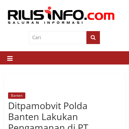
Skip
to
content
Rilis
Info
Saluran
Informasi
Banten
Ditpamobvit Polda
Banten Lakukan
Pengamanan di PT