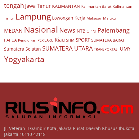
tengah
Jawa Timur
KALIMANTAN
Kalimantan Barat
Kalimantan
Lampung
Lowongan Kerja
Timur
Makasar
Maluku
Nasional
Palembang
News
MEDAN
NTB
OPINI
Riau
SPORT
PAPUA
SUMATERA BARAT
Pendidikan
PERILAKU
SHM
SUMATERA UTARA
UMY
Sumatera Selatan
TRANSPORTASI
Yogyakarta
Jl. Veteran II Gambir Kota Jakarta Pusat Daerah Khusus Ibukota
Jakarta 10110 42118