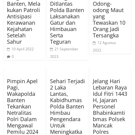
Banten, Mela
Ditlantas
Odong-
kukan Patroli
Polda Banten
odong Maut
Antisipasi
Laksanakan
yang
Kerawanan
Gatur dan
Tewaskan 10
Kejahatan
Himbauan
Orang Jadi
Setelah
Serta
Tersangka
Sahur
Teguran
12 Agustus
10 April 2022
21 September
2022
0
2023
Pimpin Apel
Sehari Terjadi
Jelang Hari
Pagi,
2 Laka
Lebaran Raya
Wakapolda
Lantas,
Idul Fitri 1443
Banten
Kabidhumas
H, Jajaran
Tekankan
Polda Banten
Personel
Netralitas
Himbau
Bhabinkamti
Polri Dalam
Pengendara
bmas Polsek
Mengawal
Untuk
Mancak
Pemilu 2024
Meningkatka
Polres