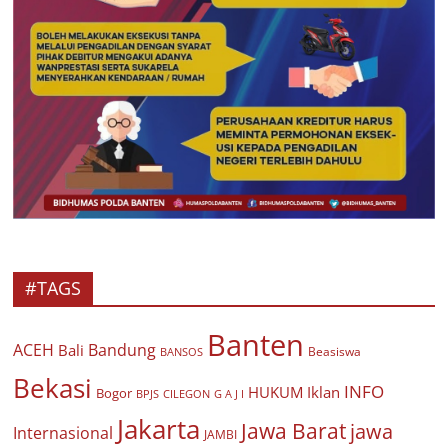
#TAGS
Banten
ACEH
Bandung
Bali
Beasiswa
BANSOS
Bekasi
INFO
HUKUM
Iklan
Bogor
BPJS
CILEGON
G A J I
Jakarta
Jawa Barat
jawa
Internasional
JAMBI