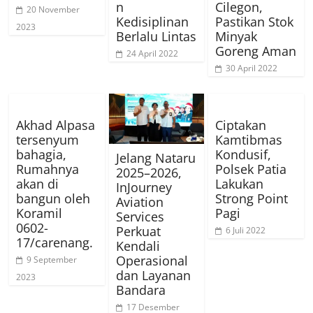
n
Cilegon,
20 November
Kedisiplinan
Pastikan Stok
2023
Berlalu Lintas
Minyak
Goreng Aman
24 April 2022
30 April 2022
Akhad Alpasa
Ciptakan
tersenyum
Kamtibmas
bahagia,
Kondusif,
Jelang Nataru
Rumahnya
Polsek Patia
2025–2026,
akan di
Lakukan
InJourney
bangun oleh
Strong Point
Aviation
Koramil
Pagi
Services
0602-
Perkuat
6 Juli 2022
17/carenang.
Kendali
Operasional
9 September
dan Layanan
2023
Bandara
17 Desember