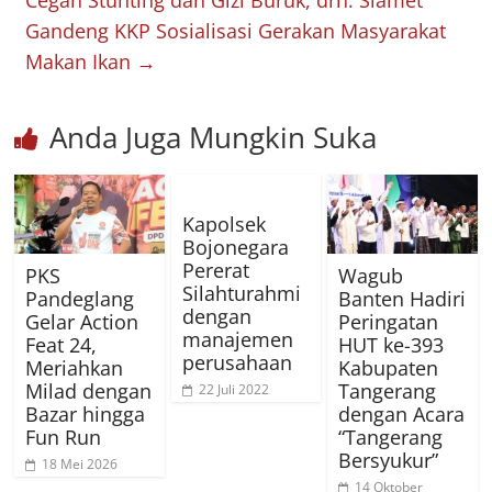
Cegah Stunting dan Gizi Buruk, drh. Slamet
Gandeng KKP Sosialisasi Gerakan Masyarakat
Makan Ikan
→
Anda Juga Mungkin Suka
Kapolsek
Bojonegara
Pererat
PKS
Wagub
Silahturahmi
Pandeglang
Banten Hadiri
dengan
Gelar Action
Peringatan
manajemen
Feat 24,
HUT ke-393
perusahaan
Meriahkan
Kabupaten
Milad dengan
Tangerang
22 Juli 2022
Bazar hingga
dengan Acara
Fun Run
“Tangerang
Bersyukur”
18 Mei 2026
14 Oktober