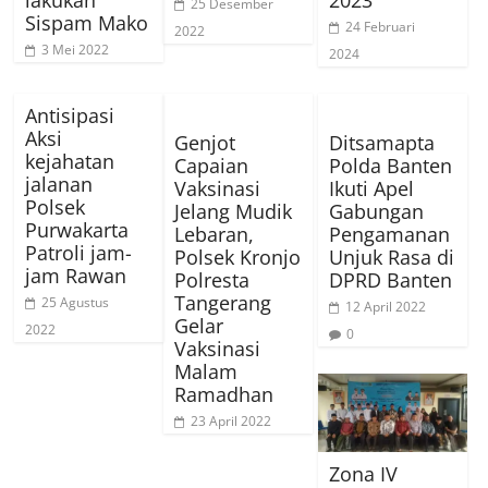
lakukan
2023
25 Desember
Sispam Mako
24 Februari
2022
3 Mei 2022
2024
Antisipasi
Aksi
Genjot
Ditsamapta
kejahatan
Capaian
Polda Banten
jalanan
Vaksinasi
Ikuti Apel
Polsek
Jelang Mudik
Gabungan
Purwakarta
Lebaran,
Pengamanan
Patroli jam-
Polsek Kronjo
Unjuk Rasa di
jam Rawan
Polresta
DPRD Banten
Tangerang
25 Agustus
12 April 2022
Gelar
2022
0
Vaksinasi
Malam
Ramadhan
23 April 2022
Zona IV