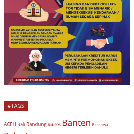
#TAGS
Banten
ACEH
Bandung
Bali
Beasiswa
BANSOS