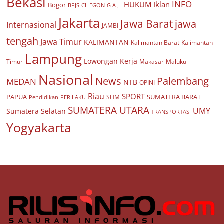
Bekasi
INFO
HUKUM
Iklan
Bogor
BPJS
CILEGON
G A J I
Jakarta
Jawa Barat
jawa
Internasional
JAMBI
tengah
Jawa Timur
KALIMANTAN
Kalimantan Barat
Kalimantan
Lampung
Lowongan Kerja
Timur
Makasar
Maluku
Nasional
Palembang
News
MEDAN
NTB
OPINI
Riau
SPORT
PAPUA
SUMATERA BARAT
Pendidikan
PERILAKU
SHM
SUMATERA UTARA
UMY
Sumatera Selatan
TRANSPORTASI
Yogyakarta