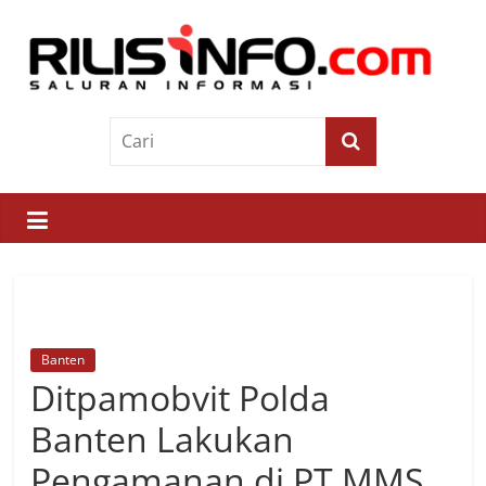
Skip
to
content
Rilis
Info
Saluran
Informasi
Banten
Ditpamobvit Polda
Banten Lakukan
Pengamanan di PT MMS,