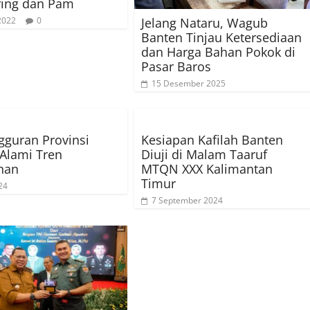
ring dan Pam
Jelang Nataru, Wagub
 2022
0
Banten Tinjau Ketersediaan
dan Harga Bahan Pokok di
Pasar Baros
15 Desember 2025
guran Provinsi
Kesiapan Kafilah Banten
Alami Tren
Diuji di Malam Taaruf
nan
MTQN XXX Kalimantan
Timur
24
7 September 2024