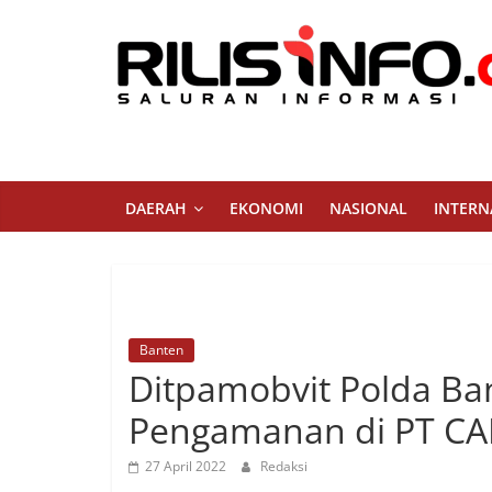
Skip
to
content
Rilis
Info
Saluran
DAERAH
EKONOMI
NASIONAL
INTERN
Informasi
Banten
Ditpamobvit Polda Ba
Pengamanan di PT CA
27 April 2022
Redaksi