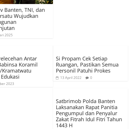
 Banten, TNI, dan
ersatu Wujudkan
ngunan
njutan
ari 2025
elecehan Antar
Si Propam Cek Setiap
Babinsa Koramil
Ruangan, Pastikan Semua
6/Kramatwatu
Personil Patuhi Prokes
 Edukasi
13 April 2022
0
ber 2023
Satbrimob Polda Banten
Laksanakan Rapat Panitia
Pengumpul dan Penyalur
Zakat Fitrah Idul Fitri Tahun
1443 H