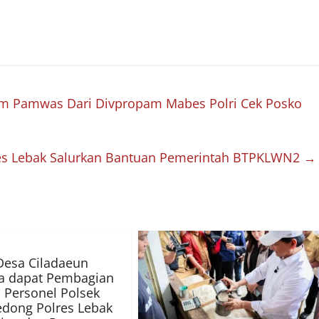
m Pamwas Dari Divpropam Mabes Polri Cek Posko
es Lebak Salurkan Bantuan Pemerintah BTPKLWN2
→
Desa Ciladaeun
a dapat Pembagian
 Personel Polsek
dong Polres Lebak