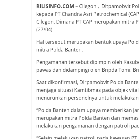
RILISINFO.COM
– Cilegon , Ditpamobvit P
kepada PT Chandra Asri Petrochemical (CAP)
Cilegon. Dimana PT CAP merupakan mitra P
(27/04).
Hal tersebut merupakan bentuk upaya Pol
mitra Polda Banten.
Pengamanan tersebut dipimpin oleh Kasubd
pawas dan didampingi oleh Bripda Tomi, Brip
Saat dikonfirmasi, Dirpamobvit Polda Ban
menjaga situasi Kamtibmas pada objek vital
menurunkan personelnya untuk melakukan
“Polda Banten dalam upaya memberikan jam
merupakan mitra Polda Banten dan memasti
melakukan pengamanan dengan patroli pad
“Selain melakukan patroli pada kawasan PT