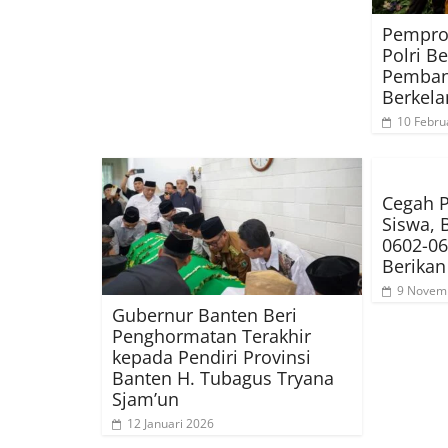
Pemprov
Polri B
Pemba
Berkela
10 Febru
Cegah P
Siswa, 
0602-0
Berikan
9 Novem
Gubernur Banten Beri
Penghormatan Terakhir
kepada Pendiri Provinsi
Banten H. Tubagus Tryana
Sjam’un
12 Januari 2026