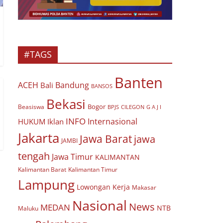
#TAGS
Banten
ACEH
Bandung
Bali
BANSOS
Bekasi
Bogor
Beasiswa
BPJS
CILEGON
G A J I
INFO
Internasional
HUKUM
Iklan
Jakarta
Jawa Barat
jawa
JAMBI
tengah
Jawa Timur
KALIMANTAN
Kalimantan Barat
Kalimantan Timur
Lampung
Lowongan Kerja
Makasar
Nasional
News
MEDAN
NTB
Maluku