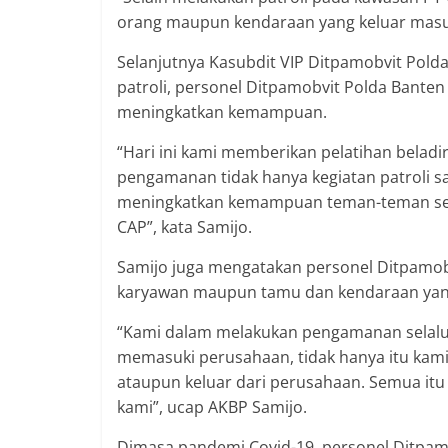
orang maupun kendaraan yang keluar masu
Selanjutnya Kasubdit VIP Ditpamobvit Pold
patroli, personel Ditpamobvit Polda Banten
meningkatkan kemampuan.
“Hari ini kami memberikan pelatihan beladi
pengamanan tidak hanya kegiatan patroli sa
meningkatkan kemampuan teman-teman sec
CAP”, kata Samijo.
Samijo juga mengatakan personel Ditpamo
karyawan maupun tamu dan kendaraan yang
“Kami dalam melakukan pengamanan selal
memasuki perusahaan, tidak hanya itu kam
ataupun keluar dari perusahaan. Semua it
kami”, ucap AKBP Samijo.
Dimasa pandemi Covid-19, personel Ditpam