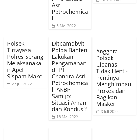
Asri
Petrochemica
l
5 Mei 2022
Polsek
Ditpamobvit
Tirtayasa
Polda Banten
Anggota
Polres Serang
Lakukan
Polsek
Melaksanaka
Pengamanan
Cipanas
n Apel
di PT
Tidak Henti-
Sispam Mako
Chandra Asri
hentinya
Petrochemica
Menghimbau
27 Juli 2022
l, AKBP
Prokes dan
Samijo:
Bagikan
Situasi Aman
Masker
dan Kondusif
3 Juli 2022
18 Mei 2022