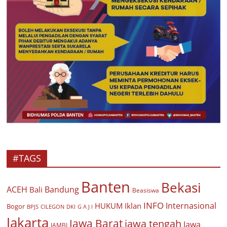
#TAGS
Banten
Bekasi
ACEH
Bandung
Bali
Beasiswa
INFO
Internasional
HUKUM
Iklan
Bogor
BPJS
CILEGON
G A J I
DKI
Jakarta
Jawa Barat
jawa tengah
Jawa
JAMBI