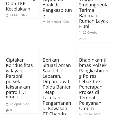
Olah TKP
Anak di
Sindangheula
Kecelakaan
Rangkasbitun
Terima
g
Bantuan
14 Mei 2022
Rumah Layak
16 Januari 2026
Huni
25 Oktober
2025
Ciptakan
Berikan
Bhabinkamti
Kondusifitas
Situasi Aman
bmas Polsek
wilayah,
Saat Libur
Rangkasbitun
Personil
Lebaran,
g Polres
polsek
Ditpamobvit
Lebak Cek
laksanakan
Polda Banten
Penerapan
patroli Di
Tetap
Prokes di
SPBU
Lakukan
Tempat
Pengamanan
Pelayanan
16 April 2022
di Kawasan
Umum
0
PT Chandra
10 Mei 2022