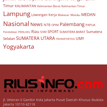
Timur
KALIMANTAN
Kalimantan Barat
Kalimantan Timur
Lampung
MEDAN
Lowongan Kerja
Makasar
Maluku
Nasional
Palembang
News
NTB
PAPUA
OPINI
Riau
SPORT
Sumatera
SUMATERA BARAT
Pendidikan
PERILAKU
SHM
SUMATERA UTARA
UMY
Selatan
TRANSPORTASI
Yogyakarta
Jl. Veteran II Gambir Kota Jakarta Pusat Daerah Khusus Ibukota
Jakarta 10110 42118