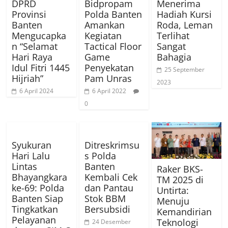
DPRD
Bidpropam
Menerima
Provinsi
Polda Banten
Hadiah Kursi
Banten
Amankan
Roda, Leman
Mengucapka
Kegiatan
Terlihat
n “Selamat
Tactical Floor
Sangat
Hari Raya
Game
Bahagia
Idul Fitri 1445
Penyekatan
25 September
Hijriah”
Pam Unras
2023
6 April 2024
6 April 2022
0
Syukuran
Ditreskrimsu
Hari Lalu
s Polda
Lintas
Banten
Raker BKS-
Bhayangkara
Kembali Cek
TM 2025 di
ke-69: Polda
dan Pantau
Untirta:
Banten Siap
Stok BBM
Menuju
Tingkatkan
Bersubsidi
Kemandirian
Pelayanan
Teknologi
24 Desember