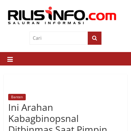
Skip
to
content
Rilis
Info
Saluran
Informasi
Banten
Ini Arahan
Kabagbinopsnal
Ditbinmas Saat Pimpin