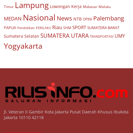
Lampung
Lowongan Kerja
Timur
Makasar
Maluku
Nasional
Palembang
News
MEDAN
NTB
OPINI
Riau
SPORT
PAPUA
SUMATERA BARAT
Pendidikan
PERILAKU
SHM
SUMATERA UTARA
UMY
Sumatera Selatan
TRANSPORTASI
Yogyakarta
Jl. Veteran II Gambir Kota Jakarta Pusat Daerah Khusus Ibukota
Jakarta 10110 42118