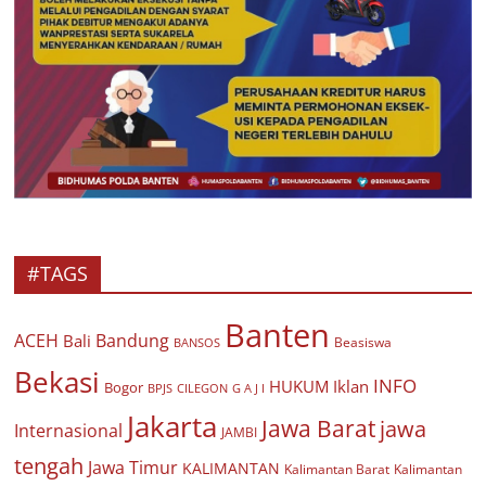
#TAGS
Banten
ACEH
Bandung
Bali
Beasiswa
BANSOS
Bekasi
INFO
HUKUM
Iklan
Bogor
BPJS
CILEGON
G A J I
Jakarta
Jawa Barat
jawa
Internasional
JAMBI
tengah
Jawa Timur
KALIMANTAN
Kalimantan Barat
Kalimantan