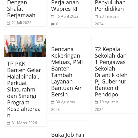
Dengan
Perjalanan
Penyuluhan
Shalat
Wapres RI
Pendidikan
Berjamaah
15 April 2022
23 Februari
21 Juli 2022
0
2024
Bencana
72 Kepala
Kekeringan
Sekolah dan
Meluas, PMI
1 Pengawas
TP PKK
Banten
Sekolah
Banten Gelar
Tambah
Dilantik oleh
Halalbihalal,
Layanan
Pj Gubernur
Perkuat
Bantuan Air
Banten di
Silaturahmi
Bersih
Pendopo
dan Sinergi
Program
30 Agustus
19 Agustus
Kesejahteraa
2023
2024
n
31 Maret 2026
Buka Job Fair