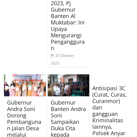
2023, Pj
Gubernur
Banten Al
Muktabar: Ini
Upaya
Mengurangi
Penganggura
n
25 Oktober
2023
Antisipasi 3C
(Curat, Curas,
Curanmor)
Gubernur
Gubernur
dan
Andra Soni
Banten Andra
gangguan
Dorong
Soni
Kriminalitas
Pembanguna
Sampaikan
lainnya,
n Jalan Desa
Duka Cita
Polsek Anyar
melalui
kepada