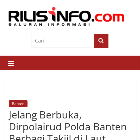
Skip
to
content
Rilis
Info
Saluran
Informasi
Banten
Jelang Berbuka,
Dirpolairud Polda Banten
Berbagi Takjil di Laut