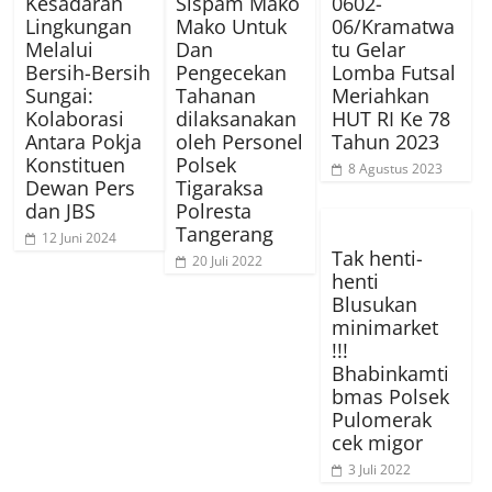
Kesadaran
Sispam Mako
0602-
Lingkungan
Mako Untuk
06/Kramatwa
Melalui
Dan
tu Gelar
Bersih-Bersih
Pengecekan
Lomba Futsal
Sungai:
Tahanan
Meriahkan
Kolaborasi
dilaksanakan
HUT RI Ke 78
Antara Pokja
oleh Personel
Tahun 2023
Konstituen
Polsek
8 Agustus 2023
Dewan Pers
Tigaraksa
dan JBS
Polresta
Tangerang
12 Juni 2024
Tak henti-
20 Juli 2022
henti
Blusukan
minimarket
!!!
Bhabinkamti
bmas Polsek
Pulomerak
cek migor
3 Juli 2022