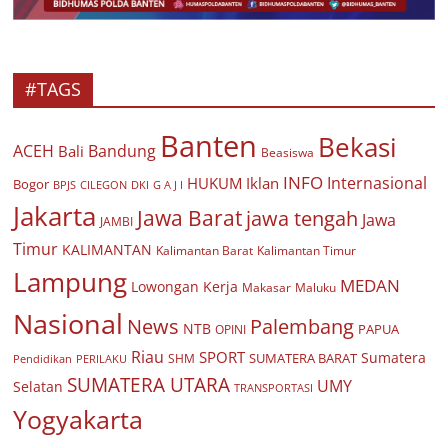
#TAGS
Banten
Bekasi
ACEH
Bandung
Bali
Beasiswa
INFO
Internasional
HUKUM
Iklan
Bogor
BPJS
CILEGON
G A J I
DKI
Jakarta
Jawa Barat
jawa tengah
Jawa
JAMBI
Timur
KALIMANTAN
Kalimantan Barat
Kalimantan Timur
Lampung
MEDAN
Lowongan Kerja
Makasar
Maluku
Nasional
Palembang
News
NTB
PAPUA
OPINI
Riau
SPORT
Sumatera
SUMATERA BARAT
Pendidikan
PERILAKU
SHM
SUMATERA UTARA
UMY
Selatan
TRANSPORTASI
Yogyakarta