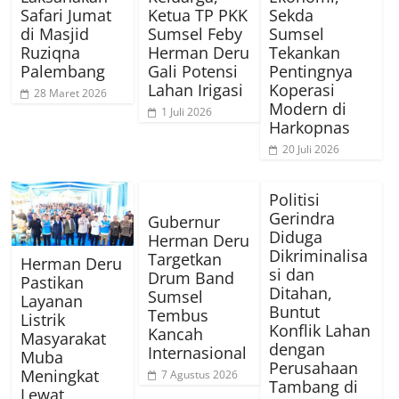
Safari Jumat
Ketua TP PKK
Sekda
di Masjid
Sumsel Feby
Sumsel
Ruziqna
Herman Deru
Tekankan
Palembang
Gali Potensi
Pentingnya
Lahan Irigasi
Koperasi
28 Maret 2026
Modern di
1 Juli 2026
Harkopnas
20 Juli 2026
Politisi
Gerindra
Gubernur
Diduga
Herman Deru
Dikriminalisa
Targetkan
Herman Deru
si dan
Drum Band
Pastikan
Ditahan,
Sumsel
Layanan
Buntut
Tembus
Listrik
Konflik Lahan
Kancah
Masyarakat
dengan
Internasional
Muba
Perusahaan
Meningkat
7 Agustus 2026
Tambang di
Lewat