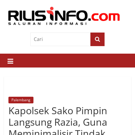
Skip
to
content
Rilis
Info
Saluran
Informasi
Palembang
Kapolsek Sako Pimpin
Langsung Razia, Guna
Meminimalisir Tindak