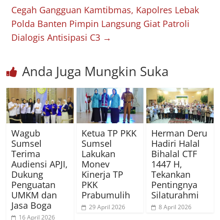
Cegah Gangguan Kamtibmas, Kapolres Lebak
Polda Banten Pimpin Langsung Giat Patroli
Dialogis Antisipasi C3
→
Anda Juga Mungkin Suka
Wagub
Ketua TP PKK
Herman Deru
Sumsel
Sumsel
Hadiri Halal
Terima
Lakukan
Bihalal CTF
Audiensi APJI,
Monev
1447 H,
Dukung
Kinerja TP
Tekankan
Penguatan
PKK
Pentingnya
UMKM dan
Prabumulih
Silaturahmi
Jasa Boga
29 April 2026
8 April 2026
16 April 2026