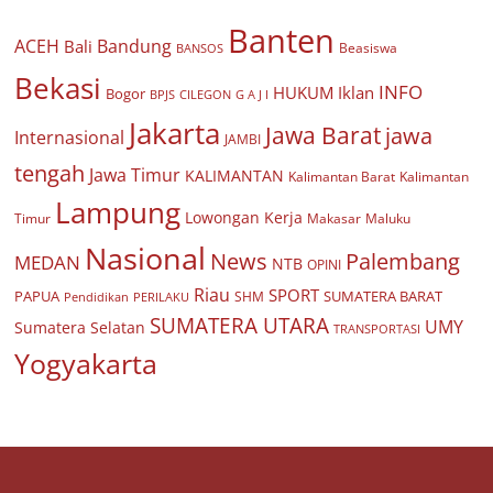
Banten
ACEH
Bandung
Bali
Beasiswa
BANSOS
Bekasi
INFO
HUKUM
Iklan
Bogor
BPJS
CILEGON
G A J I
Jakarta
Jawa Barat
jawa
Internasional
JAMBI
tengah
Jawa Timur
KALIMANTAN
Kalimantan Barat
Kalimantan
Lampung
Lowongan Kerja
Timur
Makasar
Maluku
Nasional
Palembang
News
MEDAN
NTB
OPINI
Riau
SPORT
PAPUA
SUMATERA BARAT
Pendidikan
PERILAKU
SHM
SUMATERA UTARA
UMY
Sumatera Selatan
TRANSPORTASI
Yogyakarta