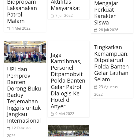
Bidpropam
Aktifitas
Mengajar
Laksanakan
Masyarakat
Perkuat
Patroli
Karakter
7 Juli 2022
Malam
Siswa
4 Mei 2022
28 Juli 2026
Tingkatkan
Kemampuan,
Jaga
Ditpolairud
Kamtibmas,
Polda Banten
Personel
UPI dan
Gelar Latihan
Ditpamobvit
Pemprov
Selam
Polda Banten
Banten
Gelar Patroli
23 Agustus
Dorong Buku
Dialogis Ke
Baduy
2022
Hotel di
Terjemahan
Anyer
Inggris untuk
Jangkau
9 Mei 2022
Internasional
12 Februari
2026