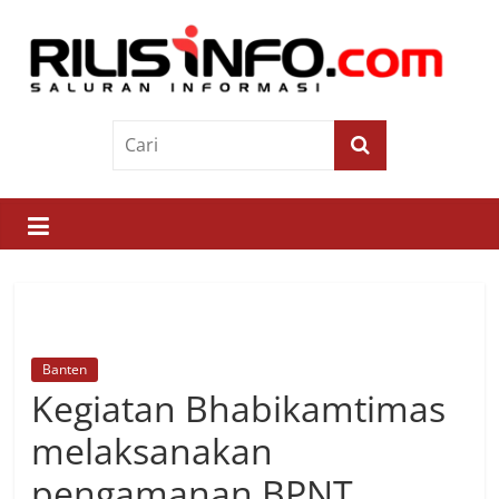
Skip
to
content
Rilis
Info
Saluran
Informasi
Banten
Kegiatan Bhabikamtimas
melaksanakan
pengamanan BPNT