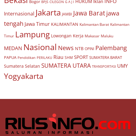
Bekasi
INFO
HUKUM
Iklan
Bogor
BPJS
CILEGON
G A J I
Jakarta
Jawa Barat
jawa
Internasional
JAMBI
tengah
Jawa Timur
KALIMANTAN
Kalimantan Barat
Kalimantan
Lampung
Lowongan Kerja
Timur
Makasar
Maluku
Nasional
Palembang
News
MEDAN
NTB
OPINI
Riau
SPORT
PAPUA
SUMATERA BARAT
Pendidikan
PERILAKU
SHM
SUMATERA UTARA
UMY
Sumatera Selatan
TRANSPORTASI
Yogyakarta