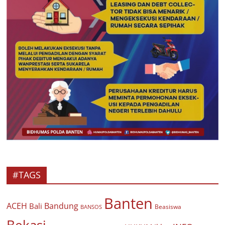
#TAGS
Banten
ACEH
Bandung
Bali
Beasiswa
BANSOS