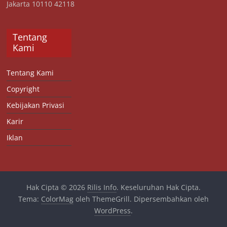
Jakarta 10110 42118
Tentang
Kami
Tentang Kami
Copyright
Kebijakan Privasi
Karir
Iklan
Hak Cipta © 2026
Rilis Info
. Keseluruhan Hak Cipta.
Tema:
ColorMag
oleh ThemeGrill. Dipersembahkan oleh
WordPress
.