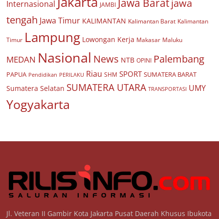
Jakarta
Jawa Barat
jawa
Internasional
JAMBI
tengah
Jawa Timur
KALIMANTAN
Kalimantan Barat
Kalimantan
Lampung
Lowongan Kerja
Timur
Makasar
Maluku
Nasional
Palembang
News
MEDAN
NTB
OPINI
Riau
SPORT
PAPUA
SUMATERA BARAT
Pendidikan
PERILAKU
SHM
SUMATERA UTARA
UMY
Sumatera Selatan
TRANSPORTASI
Yogyakarta
Jl. Veteran II Gambir Kota Jakarta Pusat Daerah Khusus Ibukota