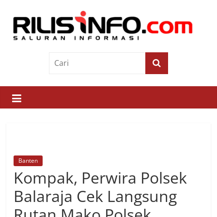
Skip
to
content
Rilis
Info
Saluran
Informasi
Banten
Kompak, Perwira Polsek
Balaraja Cek Langsung
Rutan Mako Polsek