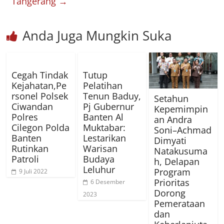
Tangerang
→
Anda Juga Mungkin Suka
Cegah Tindak
Tutup
Kejahatan,Pe
Pelatihan
rsonel Polsek
Tenun Baduy,
Setahun
Ciwandan
Pj Gubernur
Kepemimpin
Polres
Banten Al
an Andra
Cilegon Polda
Muktabar:
Soni–Achmad
Banten
Lestarikan
Dimyati
Rutinkan
Warisan
Natakusuma
Patroli
Budaya
h, Delapan
Leluhur
Program
9 Juli 2022
Prioritas
6 Desember
Dorong
2023
Pemerataan
dan