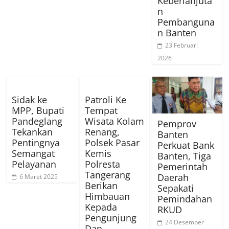
Keberlanjuta
n
Pembanguna
n Banten
23 Februari
2026
Sidak ke
Patroli Ke
MPP, Bupati
Tempat
Pandeglang
Wisata Kolam
Pemprov
Tekankan
Renang,
Banten
Pentingnya
Polsek Pasar
Perkuat Bank
Semangat
Kemis
Banten, Tiga
Pelayanan
Polresta
Pemerintah
Tangerang
Daerah
6 Maret 2025
Berikan
Sepakati
Himbauan
Pemindahan
Kepada
RKUD
Pengunjung
24 Desember
Dan