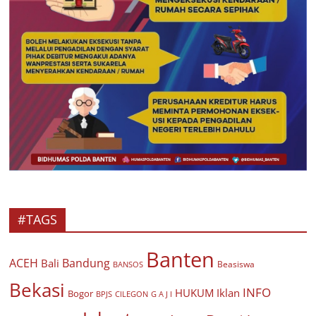
#TAGS
Banten
ACEH
Bandung
Bali
Beasiswa
BANSOS
Bekasi
INFO
HUKUM
Iklan
Bogor
BPJS
CILEGON
G A J I