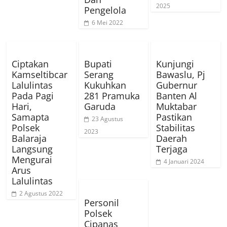
2025
Pengelola
6 Mei 2022
Ciptakan
Bupati
Kunjungi
Kamseltibcar
Serang
Bawaslu, Pj
Lalulintas
Kukuhkan
Gubernur
Pada Pagi
281 Pramuka
Banten Al
Hari,
Garuda
Muktabar
Samapta
Pastikan
23 Agustus
Polsek
Stabilitas
2023
Balaraja
Daerah
Langsung
Terjaga
Mengurai
4 Januari 2024
Arus
Lalulintas
2 Agustus 2022
Personil
Polsek
Cipanas