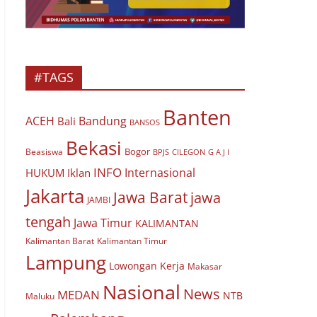
#TAGS
Banten
ACEH
Bandung
Bali
BANSOS
Bekasi
Bogor
Beasiswa
BPJS
CILEGON
G A J I
INFO
Internasional
HUKUM
Iklan
Jakarta
Jawa Barat
jawa
JAMBI
tengah
Jawa Timur
KALIMANTAN
Kalimantan Barat
Kalimantan Timur
Lampung
Lowongan Kerja
Makasar
Nasional
News
MEDAN
NTB
Maluku