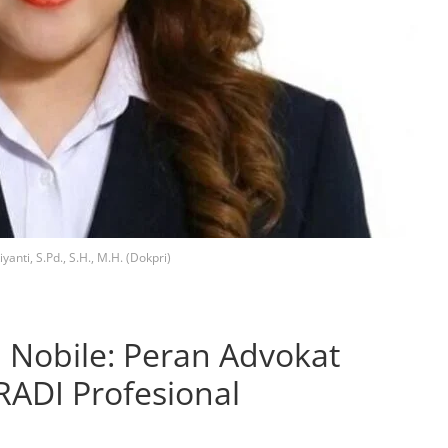
yanti, S.Pd., S.H., M.H. (Dokpri)
Nobile: Peran Advokat
ADI Profesional