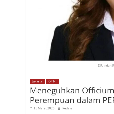
DR. Indah Ri
Jakarta
OPINI
Meneguhkan Officium 
Perempuan dalam PER
15 Maret 2026
Redaksi