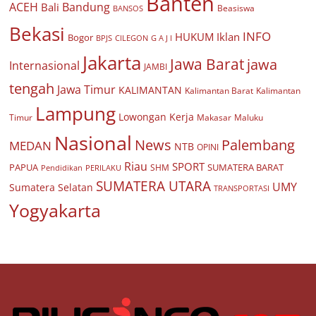
Banten
ACEH
Bandung
Bali
Beasiswa
BANSOS
Bekasi
INFO
HUKUM
Iklan
Bogor
BPJS
CILEGON
G A J I
Jakarta
Jawa Barat
jawa
Internasional
JAMBI
tengah
Jawa Timur
KALIMANTAN
Kalimantan Barat
Kalimantan
Lampung
Lowongan Kerja
Timur
Makasar
Maluku
Nasional
Palembang
News
MEDAN
NTB
OPINI
Riau
SPORT
PAPUA
SUMATERA BARAT
Pendidikan
PERILAKU
SHM
SUMATERA UTARA
UMY
Sumatera Selatan
TRANSPORTASI
Yogyakarta