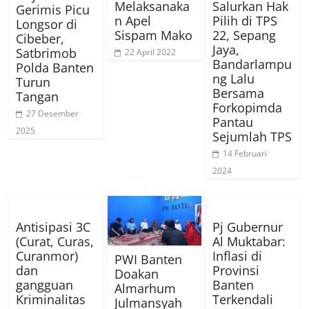
Melaksanaka
Salurkan Hak
Gerimis Picu
n Apel
Pilih di TPS
Longsor di
Sispam Mako
22, Sepang
Cibeber,
Jaya,
Satbrimob
22 April 2022
Bandarlampu
Polda Banten
ng Lalu
Turun
Bersama
Tangan
Forkopimda
27 Desember
Pantau
2025
Sejumlah TPS
14 Februari
2024
Antisipasi 3C
Pj Gubernur
(Curat, Curas,
Al Muktabar:
Curanmor)
Inflasi di
PWI Banten
dan
Provinsi
Doakan
gangguan
Banten
Almarhum
Kriminalitas
Terkendali
Julmansyah