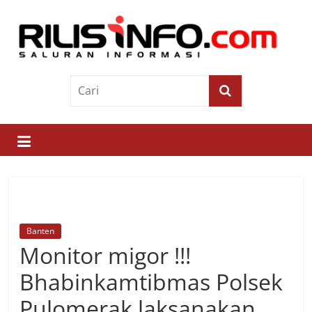
Skip
to
content
Rilis
Info
Saluran
Informasi
Banten
Monitor migor !!!
Bhabinkamtibmas Polsek
Pulomerak laksanakan