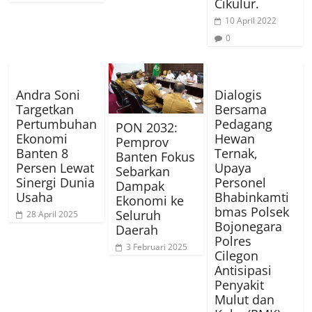
Cikulur.
10 April 2022
0
Andra Soni
Dialogis
Targetkan
Bersama
Pertumbuhan
Pedagang
PON 2032:
Ekonomi
Hewan
Pemprov
Banten 8
Ternak,
Banten Fokus
Persen Lewat
Upaya
Sebarkan
Sinergi Dunia
Personel
Dampak
Usaha
Bhabinkamti
Ekonomi ke
bmas Polsek
Seluruh
28 April 2025
Bojonegara
Daerah
Polres
3 Februari 2025
Cilegon
Antisipasi
Penyakit
Mulut dan