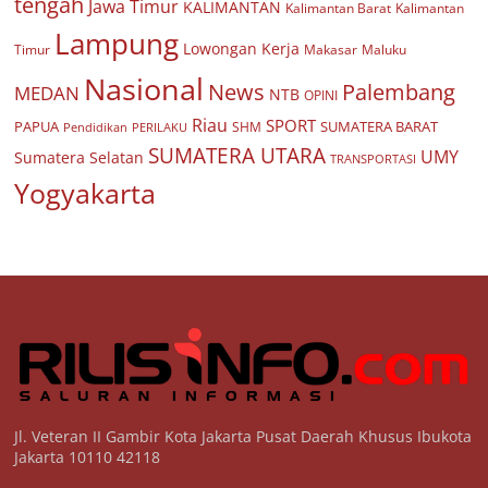
tengah
Jawa Timur
KALIMANTAN
Kalimantan Barat
Kalimantan
Lampung
Lowongan Kerja
Timur
Makasar
Maluku
Nasional
Palembang
News
MEDAN
NTB
OPINI
Riau
SPORT
PAPUA
SUMATERA BARAT
Pendidikan
PERILAKU
SHM
SUMATERA UTARA
UMY
Sumatera Selatan
TRANSPORTASI
Yogyakarta
Jl. Veteran II Gambir Kota Jakarta Pusat Daerah Khusus Ibukota
Jakarta 10110 42118