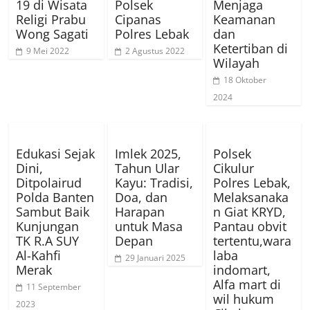
19 di Wisata
Polsek
Menjaga
Religi Prabu
Cipanas
Keamanan
Wong Sagati
Polres Lebak
dan
Ketertiban di
9 Mei 2022
2 Agustus 2022
Wilayah
18 Oktober
2024
Edukasi Sejak
Imlek 2025,
Polsek
Dini,
Tahun Ular
Cikulur
Ditpolairud
Kayu: Tradisi,
Polres Lebak,
Polda Banten
Doa, dan
Melaksanaka
Sambut Baik
Harapan
n Giat KRYD,
Kunjungan
untuk Masa
Pantau obvit
TK R.A SUY
Depan
tertentu,wara
Al-Kahfi
laba
29 Januari 2025
Merak
indomart,
Alfa mart di
11 September
wil hukum
2023