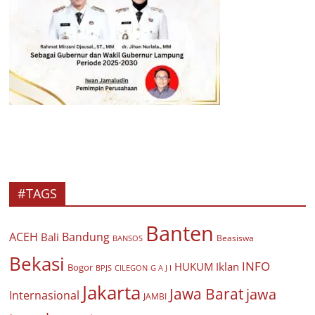
#TAGS
Banten
ACEH
Bandung
Bali
Beasiswa
BANSOS
Bekasi
INFO
HUKUM
Iklan
Bogor
BPJS
CILEGON
G A J I
Jakarta
Jawa Barat
jawa
Internasional
JAMBI