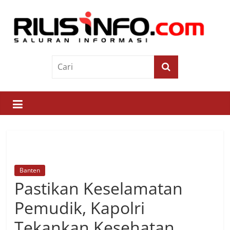
Skip
to
content
Rilis
Info
Saluran
Informasi
Banten
Pastikan Keselamatan
Pemudik, Kapolri
Tekankan Kesehatan