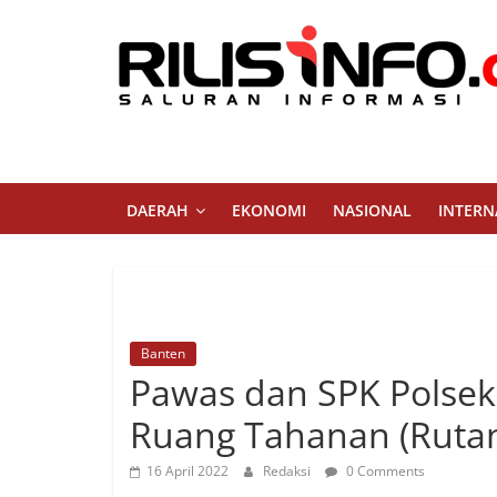
Skip
to
content
Rilis
Info
Saluran
DAERAH
EKONOMI
NASIONAL
INTERN
Informasi
Banten
Pawas dan SPK Polsek 
Ruang Tahanan (Rutan
16 April 2022
Redaksi
0 Comments