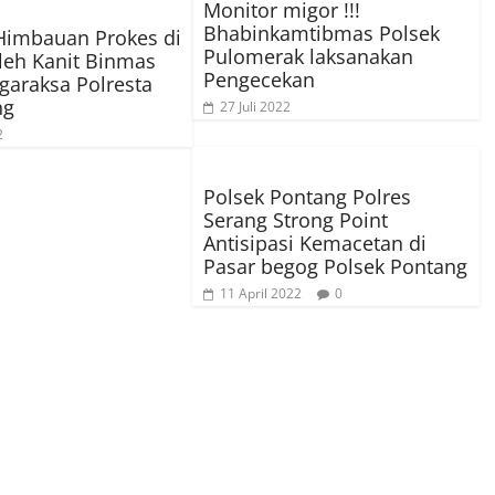
Monitor migor !!!
Bhabinkamtibmas Polsek
Himbauan Prokes di
Pulomerak laksanakan
leh Kanit Binmas
Pengecekan
igaraksa Polresta
ng
27 Juli 2022
2
Polsek Pontang Polres
Serang Strong Point
Antisipasi Kemacetan di
Pasar begog Polsek Pontang
11 April 2022
0