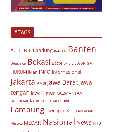
#TAGS
Banten
ACEH
Bandung
Bali
BANSOS
Bekasi
Bogor
Beasiswa
BPJS
CILEGON
G A J I
INFO
Internasional
HUKUM
Iklan
Jakarta
Jawa Barat
jawa
JAMBI
tengah
Jawa Timur
KALIMANTAN
Kalimantan Barat
Kalimantan Timur
Lampung
Lowongan Kerja
Makasar
Nasional
News
MEDAN
NTB
Maluku