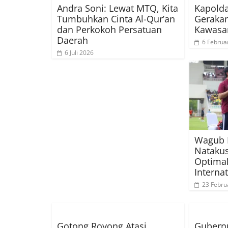
Andra Soni: Lewat MTQ, Kita
Kapold
Tumbuhkan Cinta Al-Qur’an
Gerakan
dan Perkokoh Persatuan
Kawasa
Daerah
6 Februa
6 Juli 2026
Wagub 
Nataku
Optima
Interna
23 Febru
Gotong Royong Atasi
Gubern