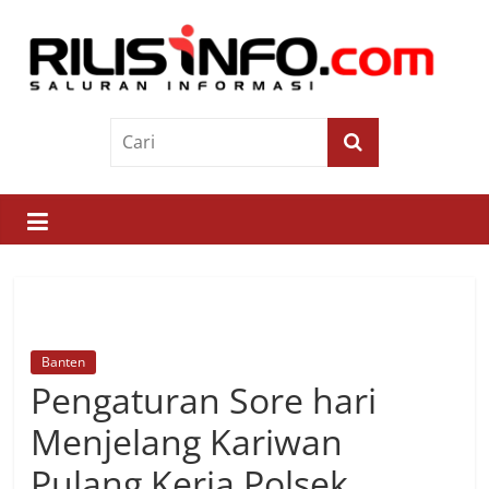
Skip
to
content
Rilis
Info
Saluran
Informasi
Banten
Pengaturan Sore hari
Menjelang Kariwan
Pulang Kerja Polsek