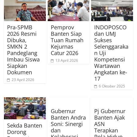
Pra-SPMB
Pemprov
INDOPOSCO
2026 Resmi
Banten Siap
dan UMJ
Dibuka,
Tuan Rumah
Sukses
SMKN 2
Kejurnas
Selenggaraka
Pandeglang
Catur 2026
n Uji
Imbau Siswa
Kompetensi
13 April 2026
Siapkan
Wartawan
Dokumen
Angkatan ke-
17
23 April 2026
6 Oktober 2025
Gubernur
Pj Gubernur
Banten Andra
Banten Ajak
Soni: Sinergi
ASN
Sekda Banten
dan
Terapkan
Dorong
Kolaborasi
Pola Hidup