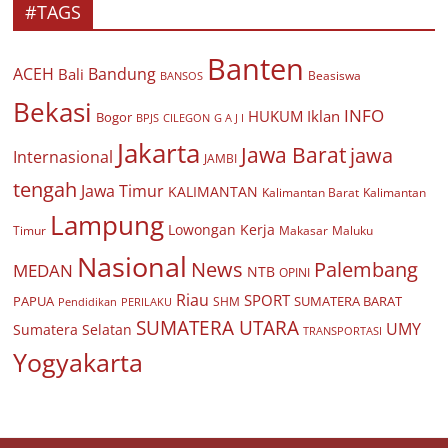
#TAGS
Banten
ACEH
Bandung
Bali
Beasiswa
BANSOS
Bekasi
INFO
HUKUM
Iklan
Bogor
BPJS
CILEGON
G A J I
Jakarta
Jawa Barat
jawa
Internasional
JAMBI
tengah
Jawa Timur
KALIMANTAN
Kalimantan Barat
Kalimantan
Lampung
Lowongan Kerja
Timur
Makasar
Maluku
Nasional
Palembang
News
MEDAN
NTB
OPINI
Riau
SPORT
PAPUA
SUMATERA BARAT
Pendidikan
PERILAKU
SHM
SUMATERA UTARA
UMY
Sumatera Selatan
TRANSPORTASI
Yogyakarta