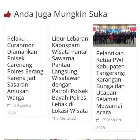
Anda Juga Mungkin Suka
Pelaku
Libur Lebaran
Curanmor
Kapospam
Diamankan
Wisata Pantai
Pelantikan
Polsek
Sawarna
Ketua PWI
Carenang
Pantau
Kabupaten
Polres Serang
Langsung
Tangerang:
Karena Jadi
Wisatawan
Karangan
Sasaran
dengan
Bunga dan
Amukan
Patroli Polsek
Ucapan
Warga
Bayah Polres
Selamat
Lebak di
Mewarnai
13 Agustus
Lokasi Wisata
Acara
2022
6 Mei 2022
17 Februari
2025