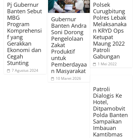
Pj Gubernur
Polsek
Banten Sebut
Curugbitung
MBG
Polres Lebak
Gubernur
Program
Melaksanaka
Banten Andra
Komprehensi
n KRYD Ops
Soni Dorong
f yang
Ketupat
Pengelolaan
Gerakkan
Maung 2022
Zakat
Ekonomi dan
Patroli
Produktif
Cegah
Gabungan
untuk
Stunting
Pemberdayaa
1 Mei 2022
n Masyarakat
7 Agustus 2024
10 Maret 2026
Patroli
Dialogis Ke
Hotel,
Ditpamobvit
Polda Banten
Sampaikan
Imbauan
Kamtibmas