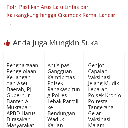
Polri Pastikan Arus Lalu Lintas dari
Kalikangkung hingga Cikampek Ramai Lancar
→
Anda Juga Mungkin Suka
Penghargaan
Antisipasi
Genjot
Pengelolaan
Gangguan
Capaian
Keuangan
Kamtibmas
Vaksinasi
dan Aset
Polsek
Jelang Mudik
Daerah, Pj
Rangkasbitun
Lebaran,
Gubernur
g Polres
Polsek Kronjo
Banten Al
Lebak Patroli
Polresta
Muktabar:
ke
Tangerang
APBD Harus
Bendungan
Gelar
Dirasakan
Waduk
Vaksinasi
Masyarakat
Karian
Malam