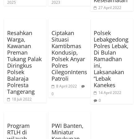
Keselamatan
2025
2023
27 April 2022
Resahkan
Ciptakan
Polsek
Warga,
Situasi
Lebakgedong
Kawanan
Kamtibmas
Polres Lebak,
Preman
Kondusip,
Di Bulan
Tukang Palak
Polsek Anyar
Ramadhan
Diringkus
Polres
ini,
Polsek
CilegonIntens
Laksanakan
Balaraja
Patroli
“Lebak
Polresta
Kanekes
8 April 2022
Tangerang
14 April 2022
0
18 Juli 2022
0
Program
PWI Banten,
RTLH di
Miniatur
wilayah
Kerukunan