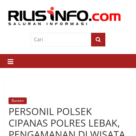
Skip
to
content
Rilis
Info
Saluran
Informasi
Banten
PERSONIL POLSEK
CIPANAS POLRES LEBAK,
PENGAMANAN DI WISATA