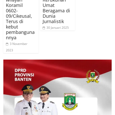
Koramil
Umat
0602-
Beragama di
09/Cikeusal,
Dunia
Terus di
Jurnalistik
kebut
30 Januari 2025
pembanguna
nnya
3 November
2023