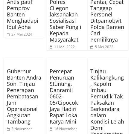
Antisipatif
Polres
Pantai, Cepat
Pemprov
Cilegon
Tanggap
Banten
laksanakan
Personel
Menghadapi
Sosialisasi
Ditpamobvit
Idul Adha
Saber Pungli
Polda Banten
Kepada
Cari
27 Mei 2024
Masyarakat
Pemiliknya
11 Mei 2022
5 Mei 2022
Gubernur
Percepat
Tinjau
Banten Andra
Penuruan
Kalikangkung
Soni Tinjau
Stunting,
, Kapolri
Penerapan
Danramil
Imbau
Pembatasan
0602-
Pemudik Tak
Jam
05/Cipocok
Paksakan
Operasional
Jaya Hadiri
Berkendara
Angkutan
Rapat Loka
dalam
Tambang
Karya Mini
Kondisi Lelah
Demi
3 November
16 November