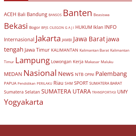
Banten
ACEH
Bandung
Bali
Beasiswa
BANSOS
Bekasi
INFO
HUKUM
Iklan
Bogor
BPJS
CILEGON
G A J I
Jakarta
Jawa Barat
jawa
Internasional
JAMBI
tengah
Jawa Timur
KALIMANTAN
Kalimantan Barat
Kalimantan
Lampung
Lowongan Kerja
Timur
Makasar
Maluku
Nasional
Palembang
News
MEDAN
NTB
OPINI
Riau
SPORT
PAPUA
SUMATERA BARAT
Pendidikan
PERILAKU
SHM
SUMATERA UTARA
UMY
Sumatera Selatan
TRANSPORTASI
Yogyakarta