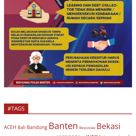
#TAGS
Banten
Bekasi
ACEH
Bandung
Bali
Beasiswa