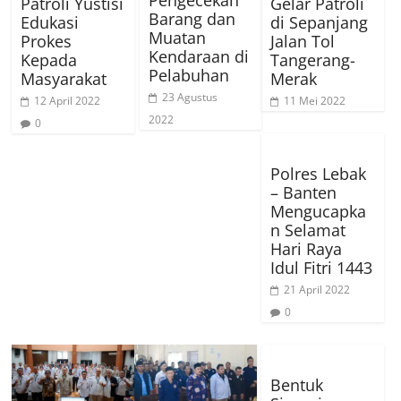
Pengecekan
Patroli Yustisi
Gelar Patroli
Barang dan
Edukasi
di Sepanjang
Muatan
Prokes
Jalan Tol
Kendaraan di
Kepada
Tangerang-
Pelabuhan
Masyarakat
Merak
23 Agustus
12 April 2022
11 Mei 2022
2022
0
Polres Lebak
– Banten
Mengucapka
n Selamat
Hari Raya
Idul Fitri 1443
21 April 2022
0
Bentuk