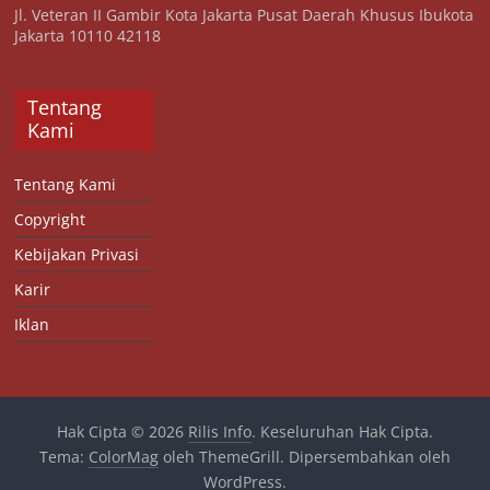
Jl. Veteran II Gambir Kota Jakarta Pusat Daerah Khusus Ibukota
Jakarta 10110 42118
Tentang
Kami
Tentang Kami
Copyright
Kebijakan Privasi
Karir
Iklan
Hak Cipta © 2026
Rilis Info
. Keseluruhan Hak Cipta.
Tema:
ColorMag
oleh ThemeGrill. Dipersembahkan oleh
WordPress
.