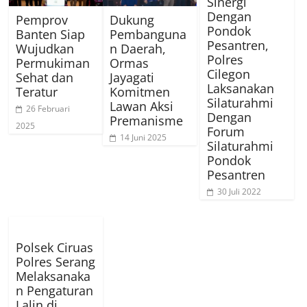
Sinergi
Dengan
Pemprov
Dukung
Pondok
Banten Siap
Pembanguna
Pesantren,
Wujudkan
n Daerah,
Polres
Permukiman
Ormas
Cilegon
Sehat dan
Jayagati
Laksanakan
Teratur
Komitmen
Silaturahmi
Lawan Aksi
26 Februari
Dengan
Premanisme
2025
Forum
14 Juni 2025
Silaturahmi
Pondok
Pesantren
30 Juli 2022
Polsek Ciruas
Polres Serang
Melaksanaka
n Pengaturan
Lalin di