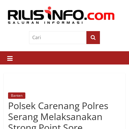
Skip
to
content
Rilis
Info
Saluran
Informasi
Banten
Polsek Carenang Polres
Serang Melaksanakan
Strong Point Sore