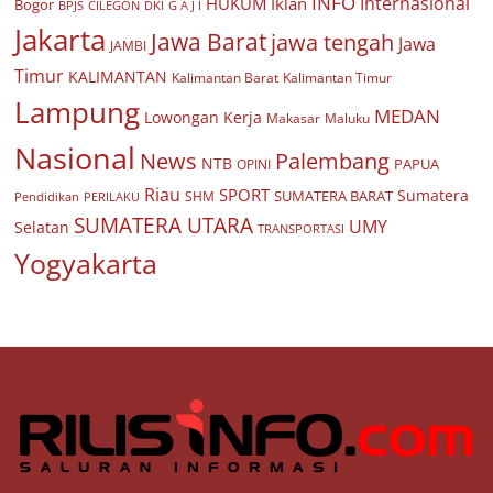
INFO
Internasional
HUKUM
Iklan
Bogor
BPJS
CILEGON
G A J I
DKI
Jakarta
Jawa Barat
jawa tengah
Jawa
JAMBI
Timur
KALIMANTAN
Kalimantan Barat
Kalimantan Timur
Lampung
MEDAN
Lowongan Kerja
Makasar
Maluku
Nasional
Palembang
News
NTB
PAPUA
OPINI
Riau
SPORT
Sumatera
SUMATERA BARAT
Pendidikan
PERILAKU
SHM
SUMATERA UTARA
UMY
Selatan
TRANSPORTASI
Yogyakarta