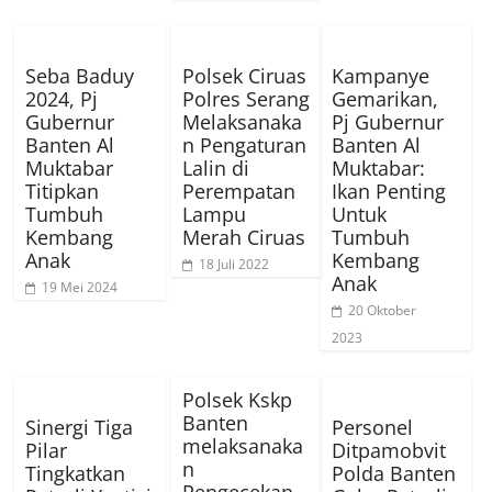
Seba Baduy
Polsek Ciruas
Kampanye
2024, Pj
Polres Serang
Gemarikan,
Gubernur
Melaksanaka
Pj Gubernur
Banten Al
n Pengaturan
Banten Al
Muktabar
Lalin di
Muktabar:
Titipkan
Perempatan
Ikan Penting
Tumbuh
Lampu
Untuk
Kembang
Merah Ciruas
Tumbuh
Anak
Kembang
18 Juli 2022
Anak
19 Mei 2024
20 Oktober
2023
Polsek Kskp
Banten
Sinergi Tiga
Personel
melaksanaka
Pilar
Ditpamobvit
n
Tingkatkan
Polda Banten