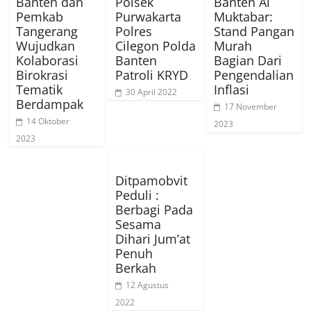
Banten dan
Polsek
Banten Al
Pemkab
Purwakarta
Muktabar:
Tangerang
Polres
Stand Pangan
Wujudkan
Cilegon Polda
Murah
Kolaborasi
Banten
Bagian Dari
Birokrasi
Patroli KRYD
Pengendalian
Tematik
Inflasi
30 April 2022
Berdampak
17 November
14 Oktober
2023
2023
Ditpamobvit
Peduli :
Berbagi Pada
Sesama
Dihari Jum’at
Penuh
Berkah
12 Agustus
2022