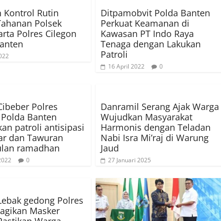
 Kontrol Rutin
Ditpamobvit Polda Banten
Tahanan Polsek
Perkuat Keamanan di
rta Polres Cilegon
Kawasan PT Indo Raya
anten
Tenaga dengan Lakukan
Patroli
022
16 April 2022
0
Cibeber Polres
Danramil Serang Ajak Warga
 Polda Banten
Wujudkan Masyarakat
an patroli antisipasi
Harmonis dengan Teladan
iar dan Tawuran
Nabi Isra Mi’raj di Warung
ulan ramadhan
Jaud
 2022
0
27 Januari 2025
Lebak gedong Polres
agikan Masker