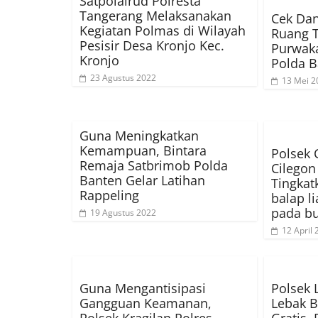
Satpolairud Polresta
Tangerang Melaksanakan
Cek Dan
Kegiatan Polmas di Wilayah
Ruang 
Pesisir Desa Kronjo Kec.
Purwaka
Kronjo
Polda B
23 Agustus 2022
13 Mei 2
Guna Meningkatkan
Kemampuan, Bintara
Polsek 
Remaja Satbrimob Polda
Cilegon
Banten Gelar Latihan
Tingkatk
Rappeling
balap l
pada b
19 Agustus 2022
12 April
Guna Mengantisipasi
Polsek 
Gangguan Keamanan,
Lebak B