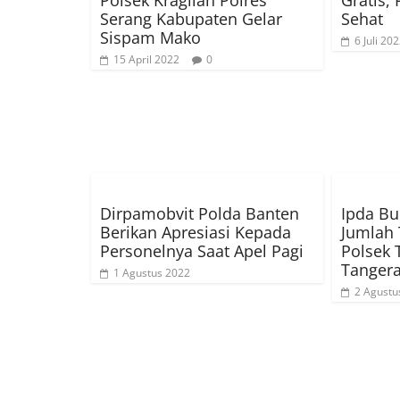
Polsek Kragilan Polres
Gratis,
Serang Kabupaten Gelar
Sehat
Sispam Mako
6 Juli 20
15 April 2022
0
Dirpamobvit Polda Banten
Ipda B
Berikan Apresiasi Kepada
Jumlah 
Personelnya Saat Apel Pagi
Polsek 
Tanger
1 Agustus 2022
2 Agustu