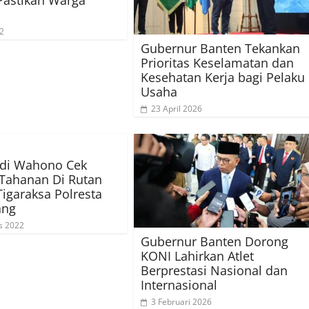
 Pastikan Warga
22
Gubernur Banten Tekankan
Prioritas Keselamatan dan
Kesehatan Kerja bagi Pelaku
Usaha
23 April 2026
udi Wahono Cek
Tahanan Di Rutan
Tigaraksa Polresta
ang
s 2022
Gubernur Banten Dorong
KONI Lahirkan Atlet
Berprestasi Nasional dan
Internasional
3 Februari 2026