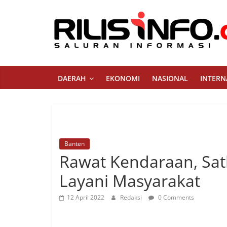
Skip
to
content
Rilis
Info
DAERAH
EKONOMI
NASIONAL
INTERN
Saluran
Informasi
Banten
Rawat Kendaraan, Sat
Layani Masyarakat
12 April 2022
Redaksi
0 Comments