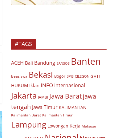
#TAGS
Banten
ACEH
Bandung
Bali
BANSOS
Bekasi
Bogor
Beasiswa
BPJS
CILEGON
G A J I
INFO
Internasional
HUKUM
Iklan
Jakarta
Jawa Barat
jawa
JAMBI
tengah
Jawa Timur
KALIMANTAN
Kalimantan Barat
Kalimantan Timur
Lampung
Lowongan Kerja
Makasar
Nasional