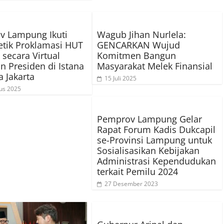
v Lampung Ikuti
Wagub Jihan Nurlela:
etik Proklamasi HUT
GENCARKAN Wujud
 secara Virtual
Komitmen Bangun
n Presiden di Istana
Masyarakat Melek Finansial
 Jakarta
15 Juli 2025
us 2025
Pemprov Lampung Gelar
Rapat Forum Kadis Dukcapil
se-Provinsi Lampung untuk
Sosialisasikan Kebijakan
Administrasi Kependudukan
terkait Pemilu 2024
27 Desember 2023