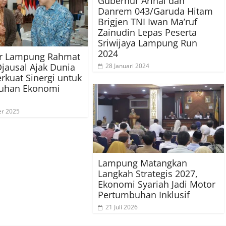
Gubernur Arinal dan
Danrem 043/Garuda Hitam
Brigjen TNI Iwan Ma’ruf
Zainudin Lepas Peserta
Sriwijaya Lampung Run
2024
r Lampung Rahmat
Djausal Ajak Dunia
28 Januari 2024
rkuat Sinergi untuk
uhan Ekonomi
r 2025
Lampung Matangkan
Langkah Strategis 2027,
Ekonomi Syariah Jadi Motor
Pertumbuhan Inklusif
21 Juli 2026