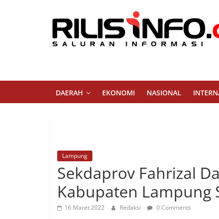
Skip
to
content
Rilis
Info
Saluran
DAERAH
EKONOMI
NASIONAL
INTERN
Informasi
Lampung
Sekdaprov Fahrizal 
Kabupaten Lampung S
16 Maret 2022
Redaksi
0 Comments