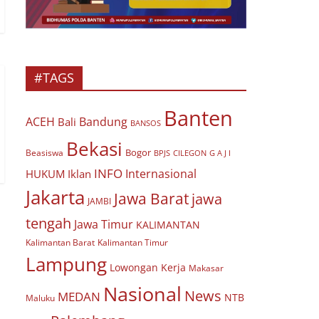
#TAGS
Banten
ACEH
Bandung
Bali
BANSOS
Bekasi
Bogor
Beasiswa
BPJS
CILEGON
G A J I
INFO
Internasional
HUKUM
Iklan
Jakarta
Jawa Barat
jawa
JAMBI
tengah
Jawa Timur
KALIMANTAN
Kalimantan Barat
Kalimantan Timur
Lampung
Lowongan Kerja
Makasar
Nasional
News
MEDAN
NTB
Maluku