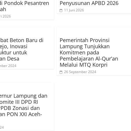
di Pondok Pesantren
Penyusunan APBD 2026
mah
11 Juni 2026
ri 2026
abat Beton Baru di
Pemerintah Provinsi
ejo, Inovasi
Lampung Tunjukkan
ruktur untuk
Komitmen pada
an Desa
Pembelajaran Al-Qur’an
Melalui MTQ Korpri
mber 2024
26 September 2024
bernur Lampung dan
omite III DPD RI
PPDB Zonasi dan
an PON XXI Aceh-
024