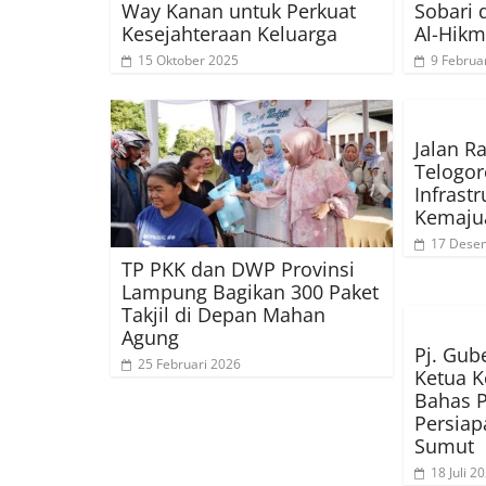
Way Kanan untuk Perkuat
Sobari 
Kesejahteraan Keluarga
Al-Hik
15 Oktober 2025
9 Februa
Jalan R
Telogor
Infrast
Kemaju
17 Dese
TP PKK dan DWP Provinsi
Lampung Bagikan 300 Paket
Takjil di Depan Mahan
Agung
Pj. Gu
25 Februari 2026
Ketua K
Bahas 
Persiap
Sumut
18 Juli 2