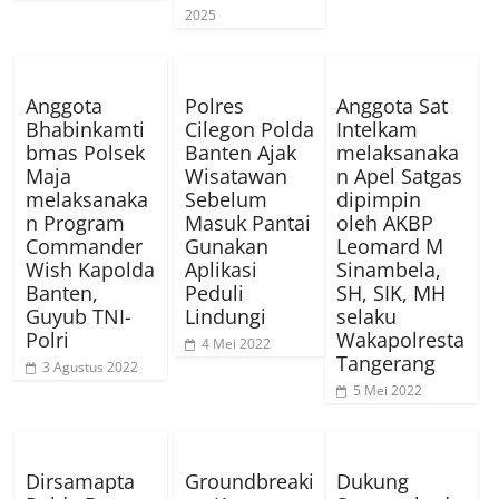
2025
Anggota
Polres
Anggota Sat
Bhabinkamti
Cilegon Polda
Intelkam
bmas Polsek
Banten Ajak
melaksanaka
Maja
Wisatawan
n Apel Satgas
melaksanaka
Sebelum
dipimpin
n Program
Masuk Pantai
oleh AKBP
Commander
Gunakan
Leomard M
Wish Kapolda
Aplikasi
Sinambela,
Banten,
Peduli
SH, SIK, MH
Guyub TNI-
Lindungi
selaku
Polri
Wakapolresta
4 Mei 2022
Tangerang
3 Agustus 2022
5 Mei 2022
Dirsamapta
Groundbreaki
Dukung