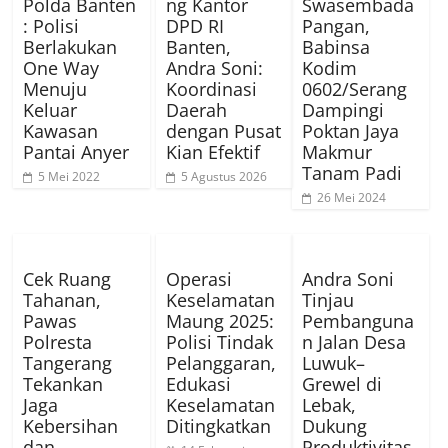
Polda Banten
ng Kantor
Swasembada
: Polisi
DPD RI
Pangan,
Berlakukan
Banten,
Babinsa
One Way
Andra Soni:
Kodim
Menuju
Koordinasi
0602/Serang
Keluar
Daerah
Dampingi
Kawasan
dengan Pusat
Poktan Jaya
Pantai Anyer
Kian Efektif
Makmur
Tanam Padi
5 Mei 2022
5 Agustus 2026
26 Mei 2024
Cek Ruang
Operasi
Andra Soni
Tahanan,
Keselamatan
Tinjau
Pawas
Maung 2025:
Pembanguna
Polresta
Polisi Tindak
n Jalan Desa
Tangerang
Pelanggaran,
Luwuk–
Tekankan
Edukasi
Grewel di
Jaga
Keselamatan
Lebak,
Kebersihan
Ditingkatkan
Dukung
dan
Produktivitas