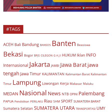
#TAGS
Banten
ACEH
Bandung
Bali
Beasiswa
BANSOS
Bekasi
INFO
HUKUM
Iklan
Bogor
BPJS
CILEGON
G A J I
Jakarta
Jawa Barat
jawa
Internasional
JAMBI
tengah
Jawa Timur
KALIMANTAN
Kalimantan Barat
Kalimantan
Lampung
Lowongan Kerja
Timur
Makasar
Maluku
Nasional
Palembang
News
MEDAN
NTB
OPINI
Riau
SPORT
PAPUA
SUMATERA BARAT
Pendidikan
PERILAKU
SHM
SUMATERA UTARA
UMY
Sumatera Selatan
TRANSPORTASI