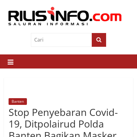
Skip
to
content
Rilis
Info
Saluran
Informasi
Banten
Stop Penyebaran Covid-
19, Ditpolairud Polda
Banten Bagikan Masker