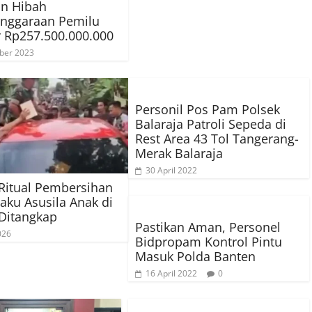
an Hibah
enggaraan Pemilu
 Rp257.500.000.000
ber 2023
Personil Pos Pam Polsek
Balaraja Patroli Sepeda di
Rest Area 43 Tol Tangerang-
Merak Balaraja
30 April 2022
Ritual Pembersihan
laku Asusila Anak di
Ditangkap
Pastikan Aman, Personel
026
Bidpropam Kontrol Pintu
Masuk Polda Banten
16 April 2022
0