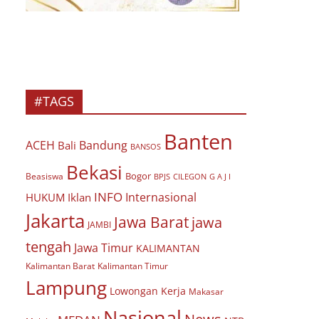
#TAGS
Banten
ACEH
Bandung
Bali
BANSOS
Bekasi
Bogor
Beasiswa
BPJS
CILEGON
G A J I
INFO
Internasional
HUKUM
Iklan
Jakarta
Jawa Barat
jawa
JAMBI
tengah
Jawa Timur
KALIMANTAN
Kalimantan Barat
Kalimantan Timur
Lampung
Lowongan Kerja
Makasar
Nasional