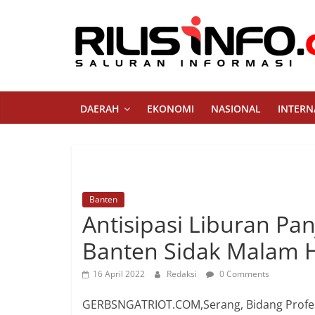
Skip
to
content
Rilis
Info
DAERAH
EKONOMI
NASIONAL
INTERN
Saluran
Informasi
Banten
Antisipasi Liburan P
Banten Sidak Malam H
16 April 2022
Redaksi
0 Comments
GERBSNGATRIOT.COM,Serang, Bidang Profe