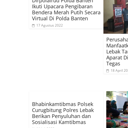
Dirpolairud Polda Banten
Ikuti Upacara Pengibaran
Bendera Merah Putih Secara
Virtual Di Polda Banten
17 Agustus 2022
Perusah
Manfaatk
Lebak T
Aparat D
Tegas
18 April 2
Bhabinkamtibmas Polsek
Curugbitung Polres Lebak
Berikan Penyuluhan dan
Sosialisasi Kamtibmas