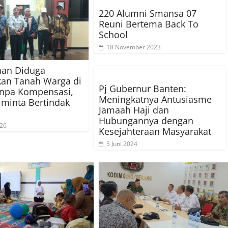
220 Alumni Smansa 07
Reuni Bertema Back To
School
18 November 2023
aan Diduga
an Tanah Warga di
Pj Gubernur Banten:
anpa Kompensasi,
Meningkatnya Antusiasme
iminta Bertindak
Jamaah Haji dan
Hubungannya dengan
026
Kesejahteraan Masyarakat
5 Juni 2024