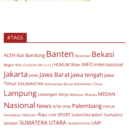
#TAGS
Banten
Bekasi
ACEH
Bandung
Bali
Beasiswa
INFO
Internasional
HUKUM
Iklan
Bogor
BPJS
CILEGON
G A J I
DKI
Jakarta
Jawa Barat
jawa tengah
Jawa
JAMBI
Timur
KALIMANTAN
Kalimantan Barat
Kalimantan Timur
Lampung
MEDAN
Lowongan Kerja
Makasar
Maluku
Nasional
Palembang
News
NTB
PAPUA
OPINI
Riau
SPORT
Sumatera
SUMATERA BARAT
Pendidikan
PERILAKU
SHM
SUMATERA UTARA
UMY
Selatan
TRANSPORTASI