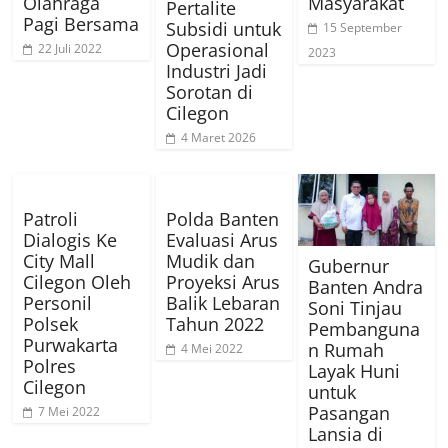
Olahraga
Masyarakat
Pertalite
Pagi Bersama
Subsidi untuk
15 September
Operasional
22 Juli 2022
2023
Industri Jadi
Sorotan di
Cilegon
4 Maret 2026
Patroli
Polda Banten
Dialogis Ke
Evaluasi Arus
City Mall
Mudik dan
Gubernur
Cilegon Oleh
Proyeksi Arus
Banten Andra
Personil
Balik Lebaran
Soni Tinjau
Polsek
Tahun 2022
Pembanguna
Purwakarta
n Rumah
4 Mei 2022
Polres
Layak Huni
Cilegon
untuk
Pasangan
7 Mei 2022
Lansia di