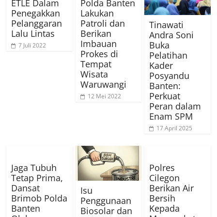
ETLE Dalam
Polda Banten
Penegakkan
Lakukan
Pelanggaran
Patroli dan
Tinawati
Lalu Lintas
Berikan
Andra Soni
Imbauan
Buka
7 Juli 2022
Prokes di
Pelatihan
Tempat
Kader
Wisata
Posyandu
Waruwangi
Banten:
Perkuat
12 Mei 2022
Peran dalam
Enam SPM
17 April 2025
Jaga Tubuh
Polres
Tetap Prima,
Cilegon
Dansat
Berikan Air
Isu
Brimob Polda
Bersih
Penggunaan
Banten
Kepada
Biosolar dan