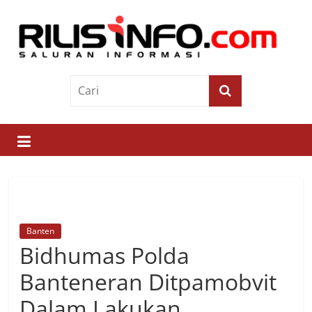
Skip
to
content
Rilis
Info
Saluran
Informasi
Banten
Bidhumas Polda
Banteneran Ditpamobvit
Dalam Lakukan