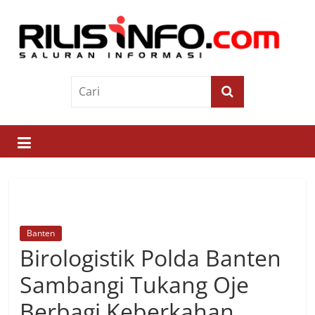
Skip
to
content
Rilis
Info
Saluran
Informasi
Banten
Birologistik Polda Banten
Sambangi Tukang Oje
Berbagi Keberkahan