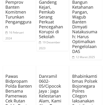
Pemprov
Gandeng
Bangun
Banten
Kejari,
Ketahanan
Komitmen
Pemkab
Pangan,
Turunkan
Serang
Wagub
Penganggura
Perkuat
Banten
n
Pencegahan
Dimyati
Korupsi di
Natakusuma
16 Februari
Sekolah
h: Harus
2024
Optimalkan
19 Desember
Pengelolaan
2023
DAS
12 Maret 2025
Pawas
Danramil
Bhabinkamti
Bidpropam
0602-
bmas Polsek
Polda Banten
05/Cipocok
Bojonegara
Bersama
Jaya : Jaga
Polres
Pamenwas
Kelestarian
Cilegon
Cek Rutan
Alam, Kami
laksanakan