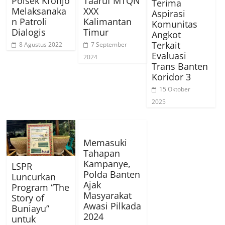
Polsek Kronjo
Taaruf MTQN
Terima
Melaksanaka
XXX
Aspirasi
n Patroli
Kalimantan
Komunitas
Dialogis
Timur
Angkot
Terkait
8 Agustus 2022
7 September
Evaluasi
2024
Trans Banten
Koridor 3
15 Oktober
2025
Memasuki
Tahapan
Kampanye,
LSPR
Polda Banten
Luncurkan
Ajak
Program “The
Masyarakat
Story of
Awasi Pilkada
Buniayu”
2024
untuk