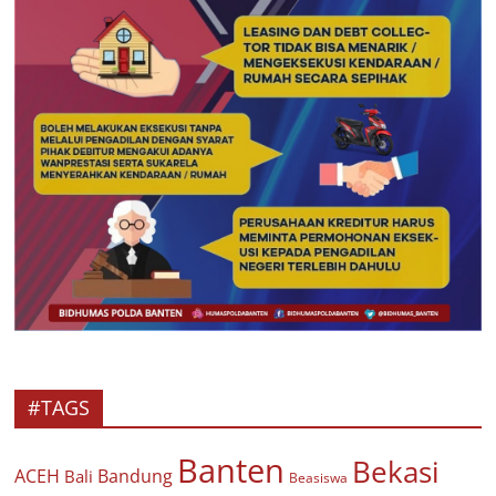
#TAGS
Banten
Bekasi
ACEH
Bandung
Bali
Beasiswa