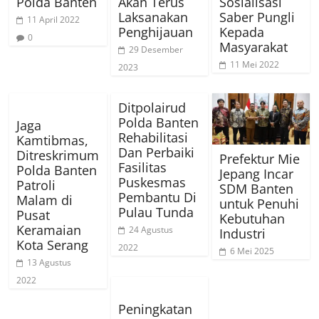
Polda Banten
Akan Terus
Sosialisasi
Laksanakan
Saber Pungli
11 April 2022
Penghijauan
Kepada
0
Masyarakat
29 Desember
11 Mei 2022
2023
Ditpolairud
Polda Banten
Jaga
Rehabilitasi
Kamtibmas,
Dan Perbaiki
Ditreskrimum
Prefektur Mie
Fasilitas
Polda Banten
Jepang Incar
Puskesmas
Patroli
SDM Banten
Pembantu Di
Malam di
untuk Penuhi
Pulau Tunda
Pusat
Kebutuhan
Keramaian
24 Agustus
Industri
Kota Serang
2022
6 Mei 2025
13 Agustus
2022
Peningkatan