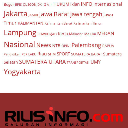
INFO
Internasional
HUKUM
Iklan
Bogor
BPJS
CILEGON
G A J I
DKI
Jakarta
Jawa Barat
jawa tengah
Jawa
JAMBI
Timur
KALIMANTAN
Kalimantan Barat
Kalimantan Timur
Lampung
MEDAN
Lowongan Kerja
Makasar
Maluku
Nasional
Palembang
News
NTB
PAPUA
OPINI
Riau
SPORT
Sumatera
SUMATERA BARAT
Pendidikan
PERILAKU
SHM
SUMATERA UTARA
UMY
Selatan
TRANSPORTASI
Yogyakarta