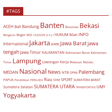
#TAGS
Banten
Bekasi
ACEH
Bandung
Bali
Beasiswa
INFO
HUKUM
Iklan
Bogor
BPJS
CILEGON
G A J I
Bengkulu
Jakarta
Jawa Barat
jawa
Internasional
JAMBI
tengah
Jawa Timur
KALIMANTAN
Kalimantan Barat
Kalimantan
Lampung
Lowongan Kerja
Timur
Makasar
Maluku
Nasional
Palembang
News
MEDAN
NTB
OPINI
Riau
SPORT
PAPUA
SUMATERA BARAT
Pendidikan
PERILAKU
SHM
SUMATERA UTARA
UMY
Sumatera Selatan
TRANSPORTASI
Yogyakarta