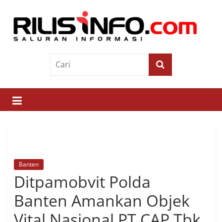
Skip
to
content
Rilis
Info
Saluran
Informasi
Banten
Ditpamobvit Polda
Banten Amankan Objek
Vital Nasional PT CAP Tbk