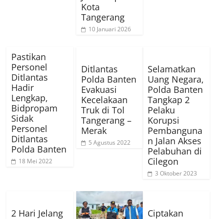
Kota
Tangerang
10 Januari 2026
Pastikan
Personel
Ditlantas
Selamatkan
Ditlantas
Polda Banten
Uang Negara,
Hadir
Evakuasi
Polda Banten
Lengkap,
Kecelakaan
Tangkap 2
Bidpropam
Truk di Tol
Pelaku
Sidak
Tangerang –
Korupsi
Personel
Merak
Pembanguna
Ditlantas
n Jalan Akses
5 Agustus 2022
Polda Banten
Pelabuhan di
Cilegon
18 Mei 2022
3 Oktober 2023
2 Hari Jelang
Ciptakan