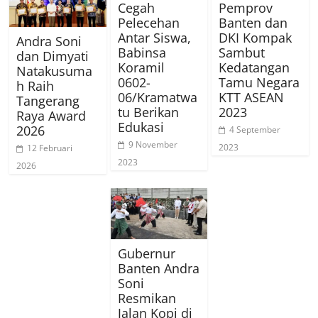
Cegah
Pemprov
Pelecehan
Banten dan
Antar Siswa,
DKI Kompak
Andra Soni
Babinsa
Sambut
dan Dimyati
Koramil
Kedatangan
Natakusuma
0602-
Tamu Negara
h Raih
06/Kramatwa
KTT ASEAN
Tangerang
tu Berikan
2023
Raya Award
Edukasi
2026
4 September
9 November
2023
12 Februari
2023
2026
Gubernur
Banten Andra
Soni
Resmikan
Jalan Kopi di