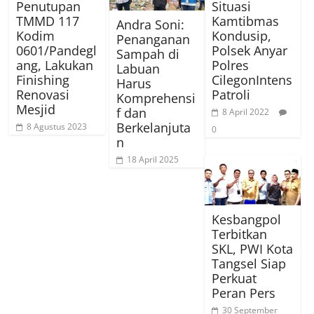
Penutupan
Situasi
TMMD 117
Kamtibmas
Andra Soni:
Kodim
Kondusip,
Penanganan
0601/Pandegl
Polsek Anyar
Sampah di
ang, Lakukan
Polres
Labuan
Finishing
CilegonIntens
Harus
Renovasi
Patroli
Komprehensi
Mesjid
f dan
8 April 2022
Berkelanjuta
8 Agustus 2023
0
n
18 April 2025
Kesbangpol
Terbitkan
SKL, PWI Kota
Tangsel Siap
Perkuat
Peran Pers
30 September