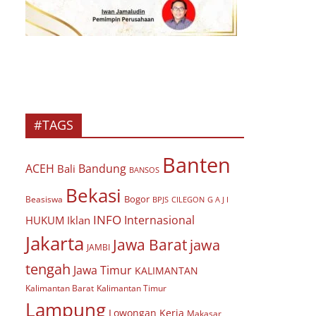
#TAGS
Banten
ACEH
Bandung
Bali
BANSOS
Bekasi
Bogor
Beasiswa
BPJS
CILEGON
G A J I
INFO
Internasional
HUKUM
Iklan
Jakarta
Jawa Barat
jawa
JAMBI
tengah
Jawa Timur
KALIMANTAN
Kalimantan Barat
Kalimantan Timur
Lampung
Lowongan Kerja
Makasar