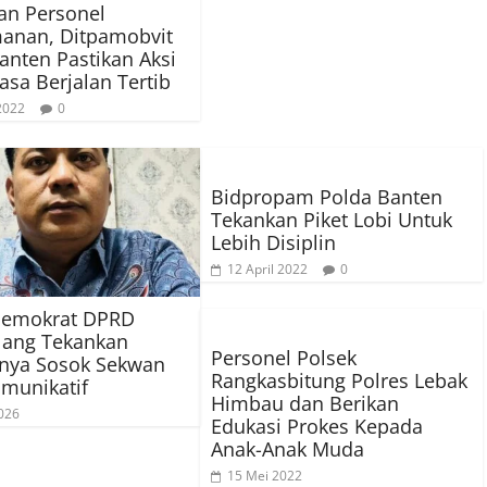
an Personel
anan, Ditpamobvit
anten Pastikan Aksi
asa Berjalan Tertib
 2022
0
Bidpropam Polda Banten
Tekankan Piket Lobi Untuk
Lebih Disiplin
12 April 2022
0
 Demokrat DPRD
lang Tekankan
Personel Polsek
gnya Sosok Sekwan
Rangkasbitung Polres Lebak
munikatif
Himbau dan Berikan
026
Edukasi Prokes Kepada
Anak-Anak Muda
15 Mei 2022