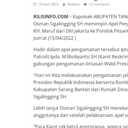
15 April 2022
Redaksi
0 Comments
RILISINFO.COM
– Kapolsek ABUPATEN TANG
Osman Sigalingging SH memimpin Apel Penga
KH. Maruf dari DKI Jakarta ke Pondok Pesa
Jum’at (15/04/2022 )
Hadir dalam apel pengamanan tersebut Iptu
Patroli) Ipda. M.Risdiyanto SH (Kanit Reskr
gabungan pengamanan lintasan Wakil Presi
“Hari ini Kita melaksanakan pengamanan jalur
Presiden Republik Indonesia berserta Ro
Kabupaten Serang Banten dari Rumah Dinas 
Sigalingging SH
Lebih lanjut Osman Sigalingging SH meneka
anggotanya dan setelah pelaksanaan apel 
“Para Kanit cek betul anggotanya, segera s