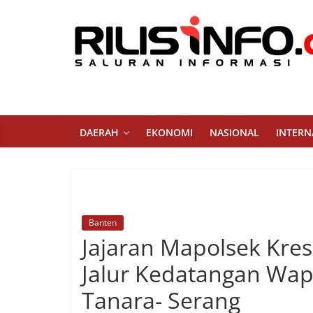
Skip
to
content
Rilis
Info
Saluran
DAERAH
EKONOMI
NASIONAL
INTERN
Informasi
Banten
Jajaran Mapolsek Krese
Jalur Kedatangan Wap
Tanara- Serang