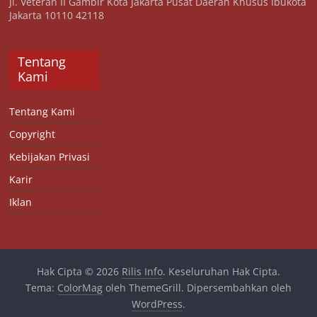
Jl. Veteran II Gambir Kota Jakarta Pusat Daerah Khusus Ibukota
Jakarta 10110 42118
Tentang
Kami
Tentang Kami
Copyright
Kebijakan Privasi
Karir
Iklan
Hak Cipta © 2026
Rilis Info
. Keseluruhan Hak Cipta.
Tema:
ColorMag
oleh ThemeGrill. Dipersembahkan oleh
WordPress
.