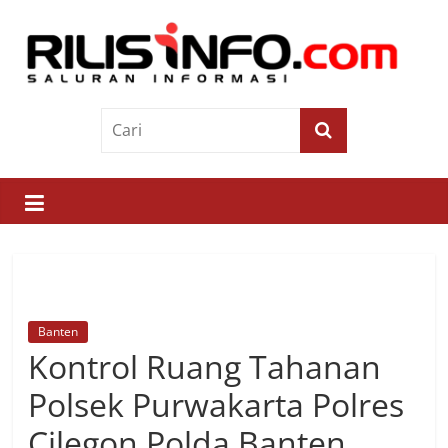
Skip
to
content
Rilis
Info
Saluran
Informasi
Banten
Kontrol Ruang Tahanan
Polsek Purwakarta Polres
Cilegon Polda Banten