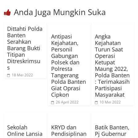
Anda Juga Mungkin Suka
Dittahti Polda
Banten
Antipasi
Angka
Serahkan
Kejahatan,
Kejahatan
Barang Bukti
Personil
Turun Saat
Titipan
Gabungan
Operasi
Ditreskrimsu
Polsek dan
Ketupat
s
Polresta
Maung 2022,
Tangerang
Polda Banten
18 Mei 2022
Polda Banten
: Terimakasih
Giat Oprasi
Partisipasi
Cipkon
Masyarakat
26 April 2022
10 Mei 2022
Sekolah
KRYD dan
Batik Banten,
Online Lansia
Pendisiplinan
Pj Gubernur