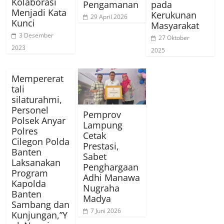
Kolaborasi
Pengamanan
pada
Menjadi Kata
Kerukunan
29 April 2026
Kunci
Masyarakat
3 Desember
27 Oktober
2023
2025
Mempererat
tali
silaturahmi,
Personel
Pemprov
Polsek Anyar
Lampung
Polres
Cetak
Cilegon Polda
Prestasi,
Banten
Sabet
Laksanakan
Penghargaan
Program
Adhi Manawa
Kapolda
Nugraha
Banten
Madya
Sambang dan
7 Juni 2026
Kunjungan,”Y