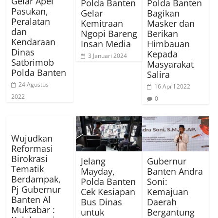
Gelar Apel
Polda Banten
Polda Banten
Pasukan,
Gelar
Bagikan
Peralatan
Kemitraan
Masker dan
dan
Ngopi Bareng
Berikan
Kendaraan
Insan Media
Himbauan
Dinas
Kepada
3 Januari 2024
Satbrimob
Masyarakat
Polda Banten
Salira
24 Agustus
16 April 2022
2022
0
Wujudkan
Reformasi
Birokrasi
Jelang
Gubernur
Tematik
Mayday,
Banten Andra
Berdampak,
Polda Banten
Soni:
Pj Gubernur
Cek Kesiapan
Kemajuan
Banten Al
Bus Dinas
Daerah
Muktabar :
untuk
Bergantung