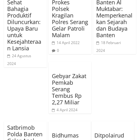
Sehat
Prokes
Banten Al
Bahagia
Polsek
Muktabar:
Produktif
Kragilan
Memperkenal
Diluncurkan:
Polres Serang
kan Sejarah
Upaya Baru
Gelar Patroli
dan Budaya
untuk
Malam
Banten
Kesejahteraa
14 April 2022
18 Februari
n Lansia
0
2024
24 Agustus
2024
Gebyar Zakat
Pemkab
Serang
Tembus Rp
2,27 Miliar
4 April 2024
Satbrimob
Polda Banten
Bidhumas
Ditpolairud