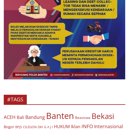
#TAGS
Banten
Bekasi
ACEH
Bandung
Bali
Beasiswa
INFO
Internasional
HUKUM
Iklan
Bogor
BPJS
CILEGON
G A J I
DKI