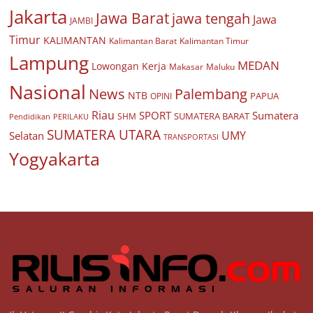
Jakarta
Jawa Barat
jawa tengah
Jawa
JAMBI
Timur
KALIMANTAN
Kalimantan Barat
Kalimantan Timur
Lampung
MEDAN
Lowongan Kerja
Makasar
Maluku
Nasional
Palembang
News
NTB
PAPUA
OPINI
Riau
SPORT
Sumatera
SUMATERA BARAT
Pendidikan
PERILAKU
SHM
SUMATERA UTARA
UMY
Selatan
TRANSPORTASI
Yogyakarta