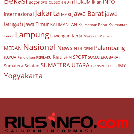
Bekasi
INFO
HUKUM
Iklan
Bogor
BPJS
CILEGON
G A J I
Jakarta
Jawa Barat
jawa
Internasional
JAMBI
tengah
Jawa Timur
KALIMANTAN
Kalimantan Barat
Kalimantan
Lampung
Lowongan Kerja
Timur
Makasar
Maluku
Nasional
Palembang
News
MEDAN
NTB
OPINI
Riau
SPORT
PAPUA
SUMATERA BARAT
Pendidikan
PERILAKU
SHM
SUMATERA UTARA
UMY
Sumatera Selatan
TRANSPORTASI
Yogyakarta