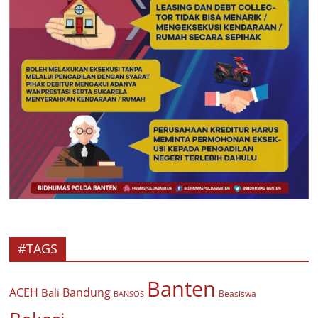
#TAGS
Banten
ACEH
Bandung
Bali
Beasiswa
BANSOS