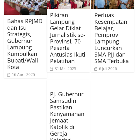
Pikiran
Perluas
Bahas RPJMD
Lampung
Kesempatan
dan Isu
Gelar Diklat
Belajar,
Strategis,
Jurnalistik se-
Pemprov
Gubernur
Provinsi, 70
Lampung
Lampung
Peserta
Luncurkan
Kumpulkan
Antusias Ikuti
SMA PJJ dan
Bupati/Wali
Pelatihan
SMA Terbuka
Kota
31 Mei 2025
6 Juli 2026
16 April 2025
Pj. Gubernur
Samsudin
Pastikan
Kenyamanan
Jemaat
Katolik di
Gereja