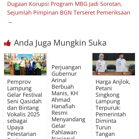
Dugaan Korupsi Program MBG Jadi Sorotan,
Sejumlah Pimpinan BGN Terseret Pemeriksaan
→
Anda Juga Mungkin Suka
Perjuangan
Gubernur
Arinal
Pemprov
Harga Anjlok,
Berbuah
Lampung
Petani
Manis, KH
Gelar Festival
Singkong
Ahmad
Seni Qasidah
Lampung
Hanafiah
dan Bintang
Terpuruk:
Resmi
Vokalis 2025
Pemerintah
Menyandang
sebagai
Diminta
Gelar
Upaya
Turun
Pahlawan
Pelestarian
Tangan
Nasional