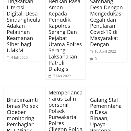
Tingkatkan
Berikan Rasa
Sambang
Literasi
Aman
Desa Dengan
Digital, Desa
Kepada
Mengedukasi
Sindangheula
Pemudik,
Cegah dan
Adakan
Kapolres
Penularan
Pelatihan
Serang Dan
Covid-19 di
Keamanan
Pejabat
Masyarakat
Siber bagi
Utama Polres
Dengan
UMKM
Serang
10 April 2022
Laksanakan
4 Juli 2025
0
Patroli
Dialogis
7 Mei 2022
Memperlanca
r arus Lalin
Bhabinkamti
Galang Staff
personil
bmas Polsek
Pemerintaha
Polsek
Cibeber
n Desa
Purwakarta
monitoring
Binaan,
Polres
Pembagian
Upaya
Cilegon Polda
BLT Migor
Personel