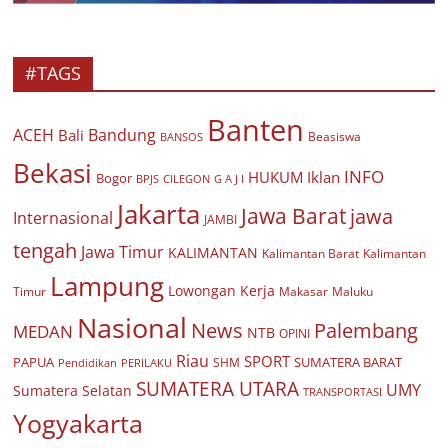
#TAGS
Banten
ACEH
Bandung
Bali
Beasiswa
BANSOS
Bekasi
INFO
HUKUM
Iklan
Bogor
BPJS
CILEGON
G A J I
Jakarta
Jawa Barat
jawa
Internasional
JAMBI
tengah
Jawa Timur
KALIMANTAN
Kalimantan Barat
Kalimantan
Lampung
Lowongan Kerja
Timur
Makasar
Maluku
Nasional
Palembang
News
MEDAN
NTB
OPINI
Riau
SPORT
PAPUA
SUMATERA BARAT
Pendidikan
PERILAKU
SHM
SUMATERA UTARA
UMY
Sumatera Selatan
TRANSPORTASI
Yogyakarta