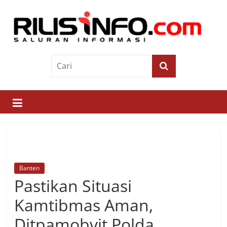
Skip
to
content
Rilis
Info
Saluran
Informasi
Banten
Pastikan Situasi
Kamtibmas Aman,
Ditpamobvit Polda