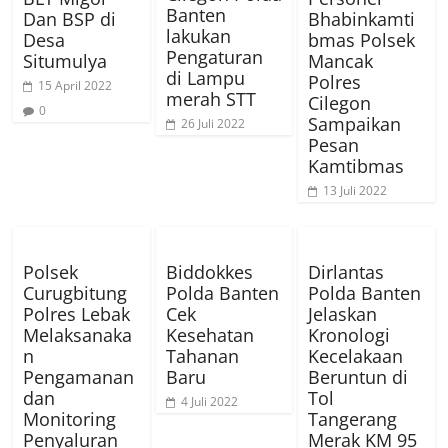
Banten
Dan BSP di
Bhabinkamti
lakukan
Desa
bmas Polsek
Pengaturan
Situmulya
Mancak
di Lampu
Polres
15 April 2022
merah STT
Cilegon
0
Sampaikan
26 Juli 2022
Pesan
Kamtibmas
13 Juli 2022
Polsek
Biddokkes
Dirlantas
Curugbitung
Polda Banten
Polda Banten
Polres Lebak
Cek
Jelaskan
Melaksanaka
Kesehatan
Kronologi
n
Tahanan
Kecelakaan
Pengamanan
Baru
Beruntun di
dan
Tol
4 Juli 2022
Monitoring
Tangerang
Penyaluran
Merak KM 95