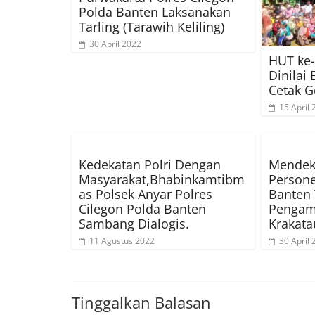
Polda Banten Laksanakan
Tarling (Tarawih Keliling)
30 April 2022
HUT ke-
Dinilai
Cetak G
15 April
Kedekatan Polri Dengan
Mendeka
Masyarakat,Bhabinkamtibm
Persone
as Polsek Anyar Polres
Banten 
Cilegon Polda Banten
Pengam
Sambang Dialogis.
Krakata
11 Agustus 2022
30 April
Tinggalkan Balasan