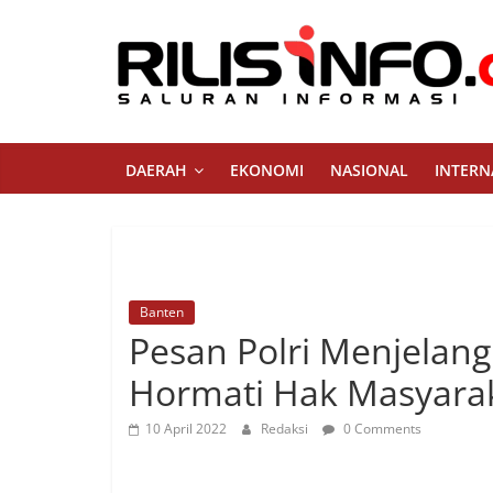
Skip
to
content
Rilis
Info
DAERAH
EKONOMI
NASIONAL
INTERN
Saluran
Informasi
Banten
Pesan Polri Menjelang
Hormati Hak Masyara
10 April 2022
Redaksi
0 Comments