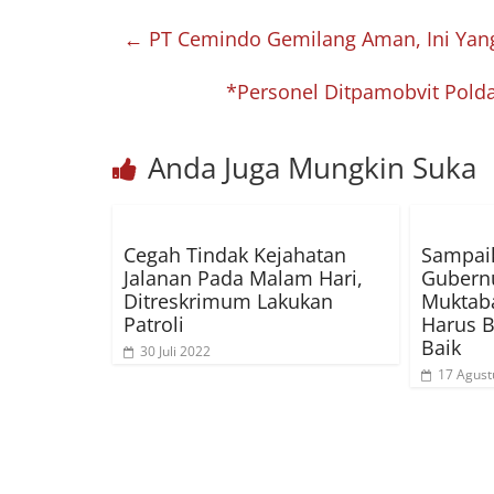
←
PT Cemindo Gemilang Aman, Ini Yang
*Personel Ditpamobvit Polda
Anda Juga Mungkin Suka
Cegah Tindak Kejahatan
Sampaik
Jalanan Pada Malam Hari,
Gubernu
Ditreskrimum Lakukan
Muktab
Patroli
Harus B
Baik
30 Juli 2022
17 Agust