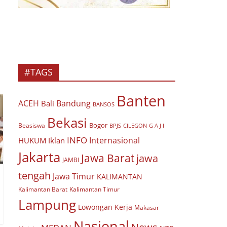
#TAGS
Banten
ACEH
Bandung
Bali
BANSOS
Bekasi
Bogor
Beasiswa
BPJS
CILEGON
G A J I
INFO
Internasional
HUKUM
Iklan
Jakarta
Jawa Barat
jawa
JAMBI
tengah
Jawa Timur
KALIMANTAN
Kalimantan Barat
Kalimantan Timur
Lampung
Lowongan Kerja
Makasar
Nasional