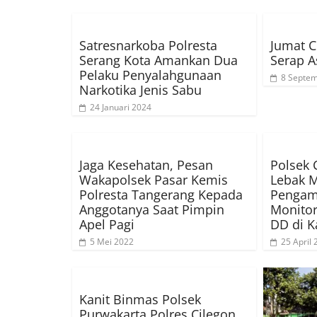
Satresnarkoba Polresta
Jumat C
Serang Kota Amankan Dua
Serap A
Pelaku Penyalahgunaan
8 Septe
Narkotika Jenis Sabu
24 Januari 2024
Jaga Kesehatan, Pesan
Polsek 
Wakapolsek Pasar Kemis
Lebak 
Polresta Tangerang Kepada
Pengam
Anggotanya Saat Pimpin
Monitor
Apel Pagi
DD di K
5 Mei 2022
25 April
Kanit Binmas Polsek
Purwakarta Polres Cilegon