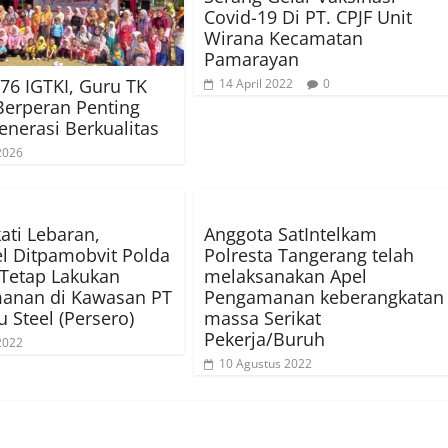
Covid-19 Di PT. CPJF Unit
Wirana Kecamatan
Pamarayan
76 IGTKI, Guru TK
14 April 2022
0
 Berperan Penting
enerasi Berkualitas
 2026
ti Lebaran,
Anggota SatIntelkam
l Ditpamobvit Polda
Polresta Tangerang telah
Tetap Lakukan
melaksanakan Apel
anan di Kawasan PT
Pengamanan keberangkatan
u Steel (Persero)
massa Serikat
Pekerja/Buruh
 2022
10 Agustus 2022