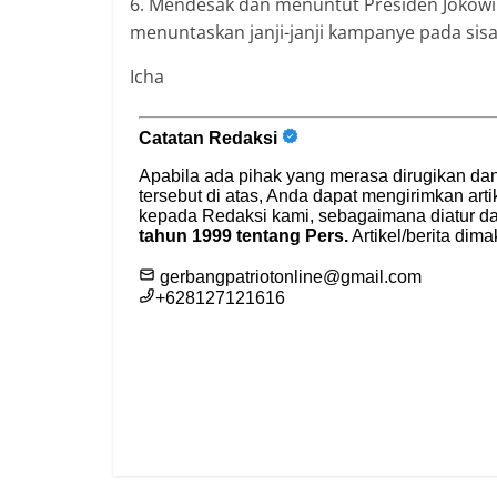
6. Mendesak dan menuntut Presiden Jokow
menuntaskan janji-janji kampanye pada sis
Icha