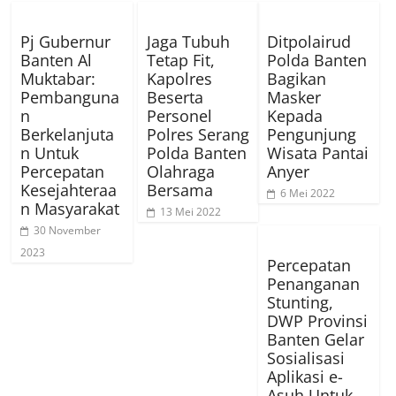
Pj Gubernur
Jaga Tubuh
Ditpolairud
Banten Al
Tetap Fit,
Polda Banten
Muktabar:
Kapolres
Bagikan
Pembanguna
Beserta
Masker
n
Personel
Kepada
Berkelanjuta
Polres Serang
Pengunjung
n Untuk
Polda Banten
Wisata Pantai
Percepatan
Olahraga
Anyer
Kesejahteraa
Bersama
6 Mei 2022
n Masyarakat
13 Mei 2022
30 November
2023
Percepatan
Penanganan
Stunting,
DWP Provinsi
Banten Gelar
Sosialisasi
Aplikasi e-
Asuh Untuk