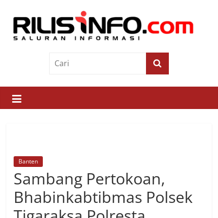
Skip
to
content
Rilis
Info
Saluran
Informasi
Banten
Sambang Pertokoan,
Bhabinkabtibmas Polsek
Tigaraksa Polresta