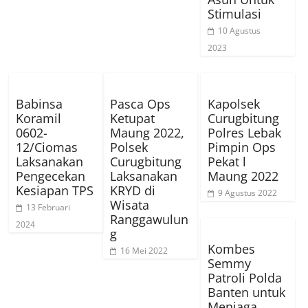
Stimulasi
10 Agustus
2023
Babinsa
Pasca Ops
Kapolsek
Koramil
Ketupat
Curugbitung
0602-
Maung 2022,
Polres Lebak
12/Ciomas
Polsek
Pimpin Ops
Laksanakan
Curugbitung
Pekat l
Pengecekan
Laksanakan
Maung 2022
Kesiapan TPS
KRYD di
9 Agustus 2022
Wisata
13 Februari
Ranggawulun
2024
g
Kombes
16 Mei 2022
Semmy
Patroli Polda
Banten untuk
Menjaga