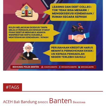
#TAGS
Banten
ACEH
Bandung
Bali
Beasiswa
BANSOS