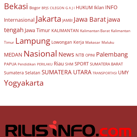
Bekasi
INFO
HUKUM
Iklan
Bogor
BPJS
CILEGON
G A J I
Jakarta
Jawa Barat
jawa
Internasional
JAMBI
tengah
Jawa Timur
KALIMANTAN
Kalimantan Barat
Kalimantan
Lampung
Lowongan Kerja
Timur
Makasar
Maluku
Nasional
Palembang
News
MEDAN
NTB
OPINI
Riau
SPORT
PAPUA
SUMATERA BARAT
Pendidikan
PERILAKU
SHM
SUMATERA UTARA
UMY
Sumatera Selatan
TRANSPORTASI
Yogyakarta