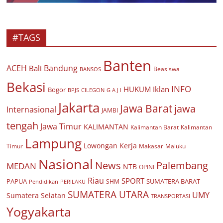
#TAGS
Banten
ACEH
Bandung
Bali
Beasiswa
BANSOS
Bekasi
INFO
HUKUM
Iklan
Bogor
BPJS
CILEGON
G A J I
Jakarta
Jawa Barat
jawa
Internasional
JAMBI
tengah
Jawa Timur
KALIMANTAN
Kalimantan Barat
Kalimantan
Lampung
Lowongan Kerja
Timur
Makasar
Maluku
Nasional
Palembang
News
MEDAN
NTB
OPINI
Riau
SPORT
PAPUA
SUMATERA BARAT
Pendidikan
PERILAKU
SHM
SUMATERA UTARA
UMY
Sumatera Selatan
TRANSPORTASI
Yogyakarta