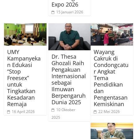
Expo 2026
15 Januari 2026
UMY
Wayang
Dr. Thesa
Kampanyeka
Cakruk di
Ghozali Raih
n Edukasi
Condongcatu
Pengakuan
“Stop
r Angkat
Internasional
Freesex”
Tema
sebagai
untuk
Pendidikan
Ilmuwan
Tingkatkan
dan
Berpengaruh
Kesadaran
Pengentasan
Dunia 2025
Remaja
Kemiskinan
10 Oktober
16 April 2026
22 Mei 2026
2025