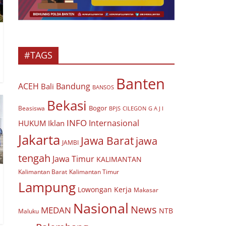
#TAGS
Banten
ACEH
Bandung
Bali
BANSOS
Bekasi
Bogor
Beasiswa
BPJS
CILEGON
G A J I
INFO
Internasional
HUKUM
Iklan
Jakarta
Jawa Barat
jawa
JAMBI
tengah
Jawa Timur
KALIMANTAN
Kalimantan Barat
Kalimantan Timur
Lampung
Lowongan Kerja
Makasar
Nasional
News
MEDAN
NTB
Maluku