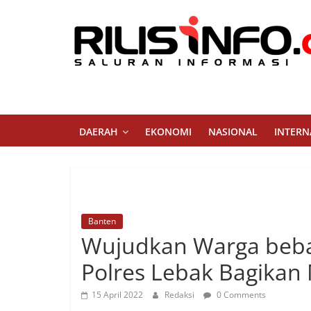
Skip
to
content
Rilis
Info
Saluran
DAERAH
EKONOMI
NASIONAL
INTERN
Informasi
Banten
Wujudkan Warga beba
Polres Lebak Bagikan 
15 April 2022
Redaksi
0 Comments