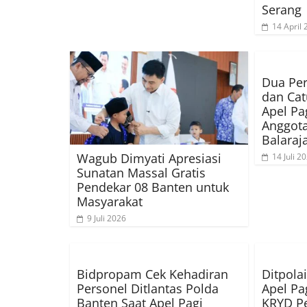
Serang
14 April
Dua Per
dan Cat
Apel Pa
Anggota
Balaraj
Wagub Dimyati Apresiasi
14 Juli 2
Sunatan Massal Gratis
Pendekar 08 Banten untuk
Masyarakat
9 Juli 2026
Bidpropam Cek Kehadiran
Ditpola
Personel Ditlantas Polda
Apel Pa
Banten Saat Apel Pagi
KRYD P