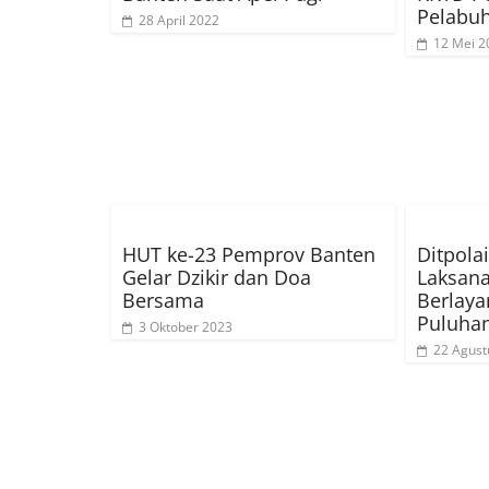
Pelabu
28 April 2022
12 Mei 2
HUT ke-23 Pemprov Banten
Ditpola
Gelar Dzikir dan Doa
Laksana
Bersama
Berlaya
Puluha
3 Oktober 2023
22 Agust