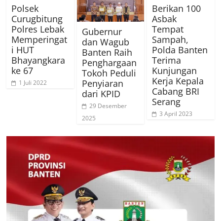
Polsek
Berikan 100
Curugbitung
Asbak
Polres Lebak
Tempat
Gubernur
Memperingat
Sampah,
dan Wagub
i HUT
Polda Banten
Banten Raih
Bhayangkara
Terima
Penghargaan
ke 67
Kunjungan
Tokoh Peduli
Kerja Kepala
Penyiaran
1 Juli 2022
Cabang BRI
dari KPID
Serang
29 Desember
3 April 2023
2025