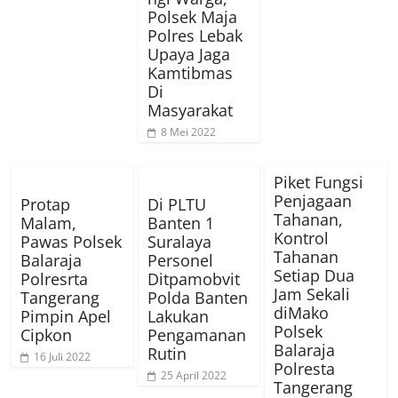
Polsek Maja
Polres Lebak
Upaya Jaga
Kamtibmas
Di
Masyarakat
8 Mei 2022
Piket Fungsi
Penjagaan
Protap
Di PLTU
Tahanan,
Malam,
Banten 1
Kontrol
Pawas Polsek
Suralaya
Tahanan
Balaraja
Personel
Setiap Dua
Polresrta
Ditpamobvit
Jam Sekali
Tangerang
Polda Banten
diMako
Pimpin Apel
Lakukan
Polsek
Cipkon
Pengamanan
Balaraja
Rutin
16 Juli 2022
Polresta
25 April 2022
Tangerang