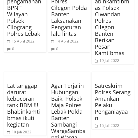
pengamanan
Polres
abinkamtibm
BPNT
Cilegon Polda
as Polsek
Wilayah
Banten
Ciwandan
Polsek
Laksanakan
Polres
Cilograng
Pengaturan
Cilegon
Polres Lebak
lalu lintas
Banten
Berikan
15 April 2022
14 April 2022
Pesan
0
0
Kamtibmas
19 Juli 2022
Lat tanggap
Agar Terjalin
Satreskrim
darurat
Hubungan
Polres Serang
kebocoran
Baik, Polsek
Amankan
tank BBM !!!
Maja Polres
Pelaku
Bhabinkamti
Lebak Polda
Penganiayaa
bmas ikuti
Banten
n
kegiatan
Sambangi
15 Juli 2022
WargaSamba
10 Juli 2022
ngi Warga,