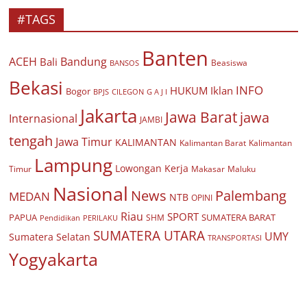
#TAGS
Banten
ACEH
Bandung
Bali
Beasiswa
BANSOS
Bekasi
INFO
HUKUM
Iklan
Bogor
BPJS
CILEGON
G A J I
Jakarta
Jawa Barat
jawa
Internasional
JAMBI
tengah
Jawa Timur
KALIMANTAN
Kalimantan Barat
Kalimantan
Lampung
Lowongan Kerja
Timur
Makasar
Maluku
Nasional
Palembang
News
MEDAN
NTB
OPINI
Riau
SPORT
PAPUA
SUMATERA BARAT
Pendidikan
PERILAKU
SHM
SUMATERA UTARA
UMY
Sumatera Selatan
TRANSPORTASI
Yogyakarta