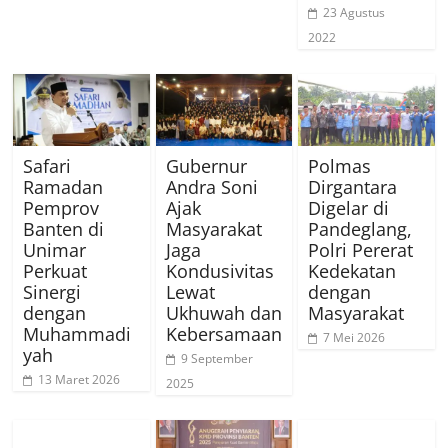
23 Agustus
2022
Safari
Gubernur
Polmas
Ramadan
Andra Soni
Dirgantara
Pemprov
Ajak
Digelar di
Banten di
Masyarakat
Pandeglang,
Unimar
Jaga
Polri Pererat
Perkuat
Kondusivitas
Kedekatan
Sinergi
Lewat
dengan
dengan
Ukhuwah dan
Masyarakat
Muhammadi
Kebersamaan
7 Mei 2026
yah
9 September
13 Maret 2026
2025