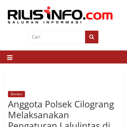
Skip
to
content
Rilis
Info
Saluran
Informasi
Banten
Anggota Polsek Cilograng
Melaksanakan
Pengaturan Lalulintas di