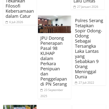
Tekankan
Lalu Lintas
Filosofi
27 Januari 2026
Kebersamaan
dalam Catur
Polres Serang
6 Juli 2026
Tetapkan
Sopir Odong-
Odong
JPU Dorong
Sebagai
Penerapan
Tersangka
Pasal 98
Laka Lantas
KUHAP
yang
dalam
Sebabkan 9
Perkara
Orang
Penipuan
Meninggal
dan
Dunia
Penggelapan
27 Juli 2022
di PN Serang
23 September
2025