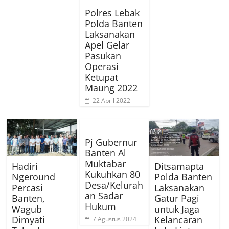
Polres Lebak
Polda Banten
Laksanakan
Apel Gelar
Pasukan
Operasi
Ketupat
Maung 2022
22 April 2022
Pj Gubernur
Banten Al
Muktabar
Hadiri
Ditsamapta
Kukuhkan 80
Ngeround
Polda Banten
Desa/Kelurah
Percasi
Laksanakan
an Sadar
Banten,
Gatur Pagi
Hukum
Wagub
untuk Jaga
Dimyati
Kelancaran
7 Agustus 2024