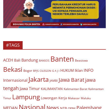
#TAGS
Banten
ACEH
Bandung
Bali
Beasiswa
BANSOS
Bekasi
INFO
HUKUM
Iklan
Bogor
BPJS
CILEGON
G A J I
Jakarta
Jawa Barat
jawa
Internasional
JAMBI
tengah
Jawa Timur
KALIMANTAN
Kalimantan Barat
Kalimantan
Lampung
Lowongan Kerja
Timur
Makasar
Maluku
Nasional
Palembang
News
MEDAN
NTB
OPINI