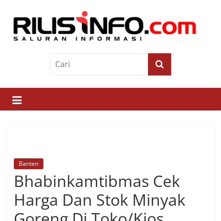
Skip
to
content
Rilis
Info
Saluran
Informasi
Banten
Bhabinkamtibmas Cek
Harga Dan Stok Minyak
Goreng Di Toko/Kios