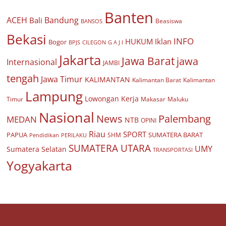
Banten
ACEH
Bandung
Bali
Beasiswa
BANSOS
Bekasi
INFO
HUKUM
Iklan
Bogor
BPJS
CILEGON
G A J I
Jakarta
Jawa Barat
jawa
Internasional
JAMBI
tengah
Jawa Timur
KALIMANTAN
Kalimantan Barat
Kalimantan
Lampung
Lowongan Kerja
Timur
Makasar
Maluku
Nasional
Palembang
News
MEDAN
NTB
OPINI
Riau
SPORT
PAPUA
SUMATERA BARAT
Pendidikan
PERILAKU
SHM
SUMATERA UTARA
UMY
Sumatera Selatan
TRANSPORTASI
Yogyakarta