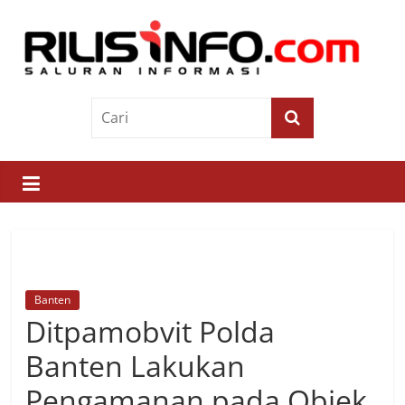
Skip
to
content
Rilis
Info
Saluran
Informasi
Banten
Ditpamobvit Polda
Banten Lakukan
Pengamanan pada Objek