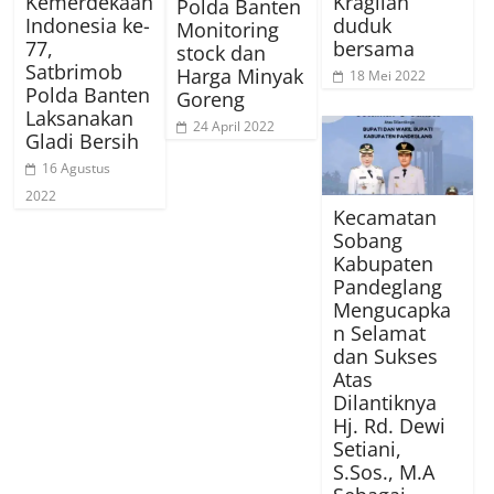
Kemerdekaan
Kragilan
Polda Banten
Indonesia ke-
duduk
Monitoring
77,
bersama
stock dan
Satbrimob
Harga Minyak
18 Mei 2022
Polda Banten
Goreng
Laksanakan
24 April 2022
Gladi Bersih
16 Agustus
2022
Kecamatan
Sobang
Kabupaten
Pandeglang
Mengucapka
n Selamat
dan Sukses
Atas
Dilantiknya
Hj. Rd. Dewi
Setiani,
S.Sos., M.A