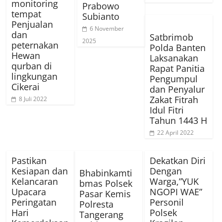
monitoring
Prabowo
tempat
Subianto
Penjualan
6 November
dan
Satbrimob
2025
peternakan
Polda Banten
Hewan
Laksanakan
qurban di
Rapat Panitia
lingkungan
Pengumpul
Cikerai
dan Penyalur
Zakat Fitrah
8 Juli 2022
Idul Fitri
Tahun 1443 H
22 April 2022
Pastikan
Dekatkan Diri
Kesiapan dan
Dengan
Bhabinkamti
Kelancaran
Warga,”YUK
bmas Polsek
Upacara
NGOPI WAE”
Pasar Kemis
Peringatan
Personil
Polresta
Hari
Polsek
Tangerang