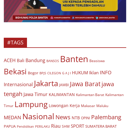
#TAGS
Banten
ACEH
Bandung
Bali
Beasiswa
BANSOS
Bekasi
INFO
HUKUM
Iklan
Bogor
BPJS
CILEGON
G A J I
Jakarta
Jawa Barat
jawa
Internasional
JAMBI
tengah
Jawa Timur
KALIMANTAN
Kalimantan Barat
Kalimantan
Lampung
Lowongan Kerja
Timur
Makasar
Maluku
Nasional
Palembang
News
MEDAN
NTB
OPINI
Riau
SPORT
PAPUA
SUMATERA BARAT
Pendidikan
PERILAKU
SHM