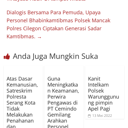
Dialogis Bersama Para Pemuda, Upaya
Personel Bhabinkamtibmas Polsek Mancak
Polres Cilegon Ciptakan Generasi Sadar
Kamtibmas.
→
Anda Juga Mungkin Suka
Atas Dasar
Guna
Kanit
Kemanusian,
Meningkatka
Intelkam
Satreskrim
n Keamanan,
Polsek
Polresta
Perwira
Warunggunu
Serang Kota
Pengawas di
ng pimpin
Tidak
PT Cemindo
Apel Pagi
Melakukan
Gemilang
13 Mei 2022
Penahanan
Arahkan
dan
Personel