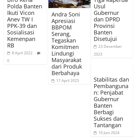
Polda Banten
Usul
Ikuti Vicon
Gubernur
Andra Soni
Anev TW I
dan DPRD
Apresiasi
PPK-39 dan
Provinsi
BBPOM
Sosialisasi
Banten
Serang,
Kemenpan
Disetujui
Tegaskan
RB
Komitmen
23 Desember
Lindungi
8 April 2022
2023
Masyarakat
0
dari Produk
Berbahaya
Stabilitas dan
17 April 2025
Pembanguna
n: Penjabat
Gubernur
Banten
Berbagi
Sukses dan
Tantangan
10 Juni 2024