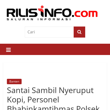
Skip
to
content
Rilis
Info
Saluran
Informasi
Banten
Santai Sambil Nyeruput
Kopi, Personel
Bhabinkamtibmas Polsek