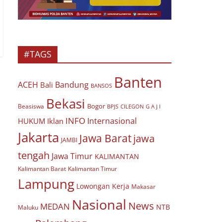
#TAGS
Banten
ACEH
Bandung
Bali
BANSOS
Bekasi
Bogor
Beasiswa
BPJS
CILEGON
G A J I
INFO
Internasional
HUKUM
Iklan
Jakarta
Jawa Barat
jawa
JAMBI
tengah
Jawa Timur
KALIMANTAN
Kalimantan Barat
Kalimantan Timur
Lampung
Lowongan Kerja
Makasar
Nasional
News
MEDAN
NTB
Maluku