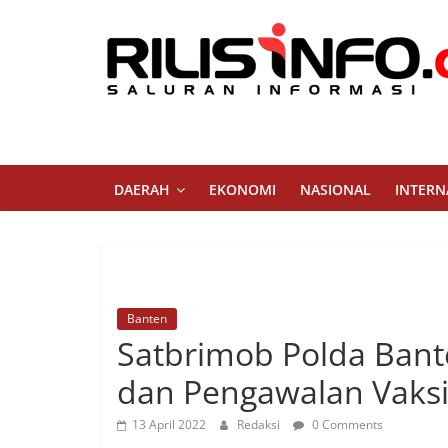
Skip
to
content
Rilis
Info
Saluran
DAERAH
EKONOMI
NASIONAL
INTERN
Informasi
Banten
Satbrimob Polda Ban
dan Pengawalan Vaksi
13 April 2022
Redaksi
0 Comments