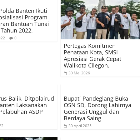
Polda Banten Ikuti
osialisasi Program
ran Bantuan Tunai
 Tahun 2022.
022
0
Pertegas Komitmen
Penataan Kota, SMSI
Apresiasi Gerak Cepat
Walikota Cilegon.
30 Mei 2026
us Balik, Ditpolairud
Bupati Pandeglang Buka
anten Laksanakan
OSN SD, Dorong Lahirnya
 Pelabuhan ASDP
Generasi Unggul dan
Berdaya Saing
22
30 April 2025