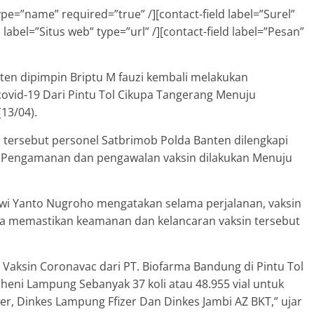
pe=”name” required=”true” /][contact-field label=”Surel”
 label=”Situs web” type=”url” /][contact-field label=”Pesan”
ten dipimpin Briptu M fauzi kembali melakukan
ovid-19 Dari Pintu Tol Cikupa Tangerang Menuju
13/04).
ersebut personel Satbrimob Polda Banten dilengkapi
. Pengamanan dan pengawalan vaksin dilakukan Menuju
i Yanto Nugroho mengatakan selama perjalanan, vaksin
na memastikan keamanan dan kelancaran vaksin tersebut
n Vaksin Coronavac dari PT. Biofarma Bandung di Pintu Tol
eni Lampung Sebanyak 37 koli atau 48.955 vial untuk
er, Dinkes Lampung Ffizer Dan Dinkes Jambi AZ BKT,” ujar