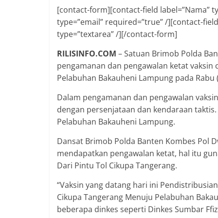
[contact-form][contact-field label=”Nama” ty
type=”email” required=”true” /][contact-field
type=”textarea” /][/contact-form]
RILISINFO.COM
– Satuan Brimob Polda Ban
pengamanan dan pengawalan ketat vaksin c
Pelabuhan Bakauheni Lampung pada Rabu (
Dalam pengamanan dan pengawalan vaksin t
dengan persenjataan dan kendaraan taktis
Pelabuhan Bakauheni Lampung.
Dansat Brimob Polda Banten Kombes Pol Dw
mendapatkan pengawalan ketat, hal itu gu
Dari Pintu Tol Cikupa Tangerang.
“Vaksin yang datang hari ini Pendistribusia
Cikupa Tangerang Menuju Pelabuhan Bakauh
beberapa dinkes seperti Dinkes Sumbar Ffiz