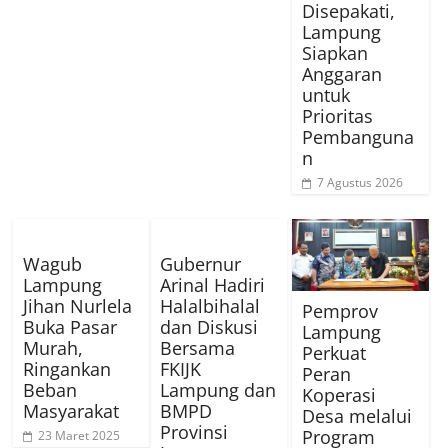
Disepakati,
Lampung
Siapkan
Anggaran
untuk
Prioritas
Pembanguna
n
7 Agustus 2026
Wagub
Gubernur
Lampung
Arinal Hadiri
Jihan Nurlela
Halalbihalal
Pemprov
Buka Pasar
dan Diskusi
Lampung
Murah,
Bersama
Perkuat
Ringankan
FKIJK
Peran
Beban
Lampung dan
Koperasi
Masyarakat
BMPD
Desa melalui
Provinsi
Program
23 Maret 2025