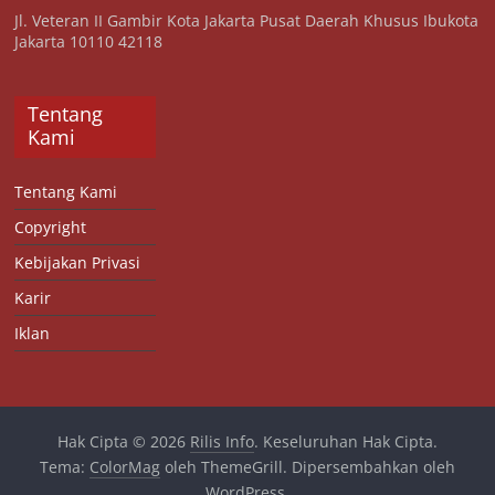
Jl. Veteran II Gambir Kota Jakarta Pusat Daerah Khusus Ibukota
Jakarta 10110 42118
Tentang
Kami
Tentang Kami
Copyright
Kebijakan Privasi
Karir
Iklan
Hak Cipta © 2026
Rilis Info
. Keseluruhan Hak Cipta.
Tema:
ColorMag
oleh ThemeGrill. Dipersembahkan oleh
WordPress
.