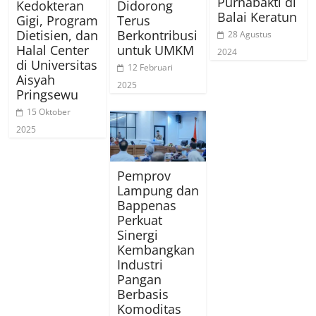
Purnabakti di
Kedokteran
Didorong
Balai Keratun
Gigi, Program
Terus
Dietisien, dan
Berkontribusi
28 Agustus
Halal Center
untuk UMKM
2024
di Universitas
12 Februari
Aisyah
2025
Pringsewu
15 Oktober
2025
Pemprov
Lampung dan
Bappenas
Perkuat
Sinergi
Kembangkan
Industri
Pangan
Berbasis
Komoditas