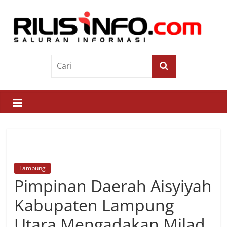
Skip
to
content
Rilis
Info
Saluran
Informasi
Lampung
Pimpinan Daerah Aisyiyah
Kabupaten Lampung
Utara Mengadakan Milad