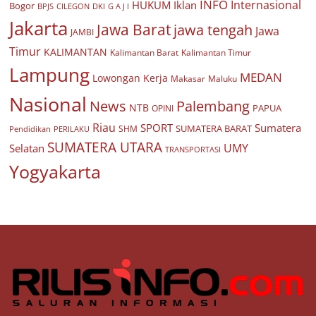
INFO
Internasional
HUKUM
Iklan
Bogor
BPJS
CILEGON
G A J I
DKI
Jakarta
Jawa Barat
jawa tengah
Jawa
JAMBI
Timur
KALIMANTAN
Kalimantan Barat
Kalimantan Timur
Lampung
MEDAN
Lowongan Kerja
Makasar
Maluku
Nasional
Palembang
News
NTB
PAPUA
OPINI
Riau
SPORT
Sumatera
SUMATERA BARAT
Pendidikan
PERILAKU
SHM
SUMATERA UTARA
UMY
Selatan
TRANSPORTASI
Yogyakarta