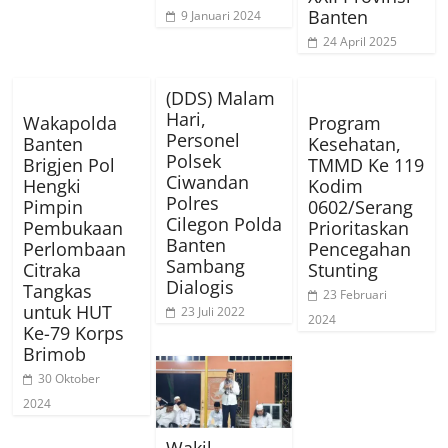
Banten
9 Januari 2024
24 April 2025
(DDS) Malam
Hari,
Wakapolda
Program
Personel
Banten
Kesehatan,
Polsek
Brigjen Pol
TMMD Ke 119
Ciwandan
Hengki
Kodim
Polres
Pimpin
0602/Serang
Cilegon Polda
Pembukaan
Prioritaskan
Banten
Perlombaan
Pencegahan
Sambang
Citraka
Stunting
Dialogis
Tangkas
23 Februari
untuk HUT
23 Juli 2022
2024
Ke-79 Korps
Brimob
30 Oktober
2024