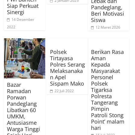
Lebak dan
2 Januari 2025
Siap Perkuat
Pandeglang,
Sinergi
Beri Motivasi
Siswa
14 Desember
2022
12 Maret 2026
Polsek
Berikan Rasa
Tirtayasa
Aman
Polres Serang
Kepada
Melaksanaka
Masyarakat
n Apel
Personel
Sispam Mako
Polsek
Bazar
Tigarksa
Ramadan
22 Juli 2022
Polresta
Porwan
Tangerang
Pandeglang
Pimpin
Libatkan 60
Patroli Stong
UMKM,
Point’ malam
Antusiasme
hari
Warga Tinggi