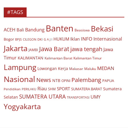
#TAGS
Banten
Bekasi
ACEH
Bandung
Bali
Beasiswa
INFO
Internasional
HUKUM
Iklan
Bogor
BPJS
CILEGON
G A J I
DKI
Jakarta
Jawa Barat
jawa tengah
Jawa
JAMBI
Timur
KALIMANTAN
Kalimantan Barat
Kalimantan Timur
Lampung
MEDAN
Lowongan Kerja
Makasar
Maluku
Nasional
Palembang
News
NTB
PAPUA
OPINI
Riau
SPORT
Sumatera
SUMATERA BARAT
Pendidikan
PERILAKU
SHM
SUMATERA UTARA
UMY
Selatan
TRANSPORTASI
Yogyakarta