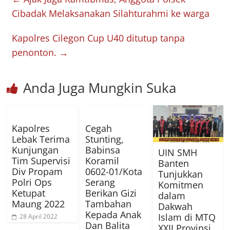
Cibadak Melaksanakan Silahturahmi ke warga
Kapolres Cilegon Cup U40 ditutup tanpa
penonton.
→
Anda Juga Mungkin Suka
Kapolres
Cegah
Lebak Terima
Stunting,
Kunjungan
Babinsa
UIN SMH
Tim Supervisi
Koramil
Banten
Div Propam
0602-01/Kota
Tunjukkan
Polri Ops
Serang
Komitmen
Ketupat
Berikan Gizi
dalam
Maung 2022
Tambahan
Dakwah
Kepada Anak
Islam di MTQ
28 April 2022
Dan Balita
XXII Provinsi