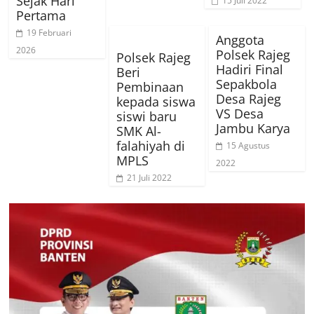
Sejak Hari
15 Juli 2022
Pertama
19 Februari
Anggota
2026
Polsek Rajeg
Polsek Rajeg
Hadiri Final
Beri
Sepakbola
Pembinaan
Desa Rajeg
kepada siswa
VS Desa
siswi baru
Jambu Karya
SMK Al-
falahiyah di
15 Agustus
MPLS
2022
21 Juli 2022