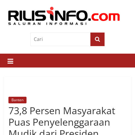
Skip
to
content
Rilis
Info
Saluran
Informasi
Banten
73,8 Persen Masyarakat
Puas Penyelenggaraan
Mudik dari Presiden